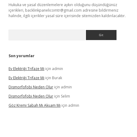
Hukuka ve yasal düzenlemelere aykırı olduğunu düşündüğünüz
içerikleri,
backlinkpanelicomtr@gmail.com
adresine bildirmeniz
halinde, ilgili içerikler yasal süre içerisinde sitemizden kaldırılacaktır.
Arama
Son yorumlar
Ev Elektriği Trifaze Mi
için
admin
Ev Elektriği Trifaze Mi
için
Burak
Dismorfofobi Neden Olur
için
admin
Dismorfofobi Neden Olur
için
Selim
Göz Kremi Sabah Mı Akşam Mı
için
admin