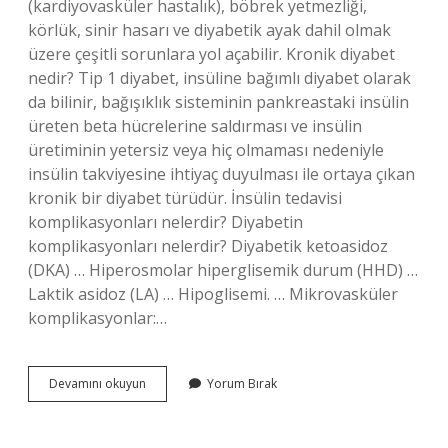
(kardiyovasküler hastalık), böbrek yetmezliği,
körlük, sinir hasarı ve diyabetik ayak dahil olmak
üzere çeşitli sorunlara yol açabilir. Kronik diyabet
nedir? Tip 1 diyabet, insüline bağımlı diyabet olarak
da bilinir, bağışıklık sisteminin pankreastaki insülin
üreten beta hücrelerine saldırması ve insülin
üretiminin yetersiz veya hiç olmaması nedeniyle
insülin takviyesine ihtiyaç duyulması ile ortaya çıkan
kronik bir diyabet türüdür. İnsülin tedavisi
komplikasyonları nelerdir? Diyabetin
komplikasyonları nelerdir? Diyabetik ketoasidoz
(DKA) … Hiperosmolar hiperglisemik durum (HHD) …
Laktik asidoz (LA) … Hipoglisemi. … Mikrovasküler
komplikasyonlar:…
Kronik
Devamını okuyun
Yorum Bırak
Komplikasyonlar
Nedir