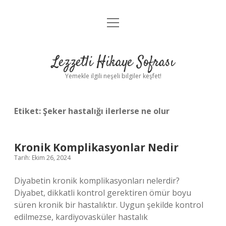
menüyü
Anasayfa
aç
Gizlilik Politikası
Lezzetli Hikaye Sofrası
Yasal Uyarı
Yemekle ilgili neşeli bilgiler keşfet!
Hakkımızda
Etiket:
Şeker hastalığı ilerlerse ne olur
Kronik Komplikasyonlar Nedir
Tarih: Ekim 26, 2024
Diyabetin kronik komplikasyonları nelerdir?
Diyabet, dikkatli kontrol gerektiren ömür boyu
süren kronik bir hastalıktır. Uygun şekilde kontrol
edilmezse, kardiyovasküler hastalık