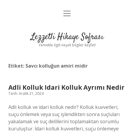
menüyü
Anasayfa
aç
Gizlilik Politikası
Lezzetli Hikaye Sofrası
Yasal Uyarı
Yemekle ilgili neşeli bilgiler keşfet!
Hakkımızda
Etiket:
Savcı kolluğun amiri midir
Adli Kolluk Idari Kolluk Ayrımı Nedir
Tarih: Aralık 21, 2024
Adli kolluk ve idari kolluk nedir? Kolluk kuvvetleri,
suçu önlemek veya suç işlendikten sonra suçluları
yakalamak ve suç delillerini toplamaktan sorumlu
kuruluştur. İdari kolluk kuvvetleri, suçu önlemeye