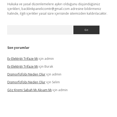
Hukuka ve yasal düzenlemelere aykırı olduğunu düşündüğünüz
içerikleri,
backlinkpanelicomtr@gmail.com
adresine bildirmeniz
halinde, ilgili içerikler yasal süre içerisinde sitemizden kaldırılacaktır.
Arama
Son yorumlar
Ev Elektriği Trifaze Mi
için
admin
Ev Elektriği Trifaze Mi
için
Burak
Dismorfofobi Neden Olur
için
admin
Dismorfofobi Neden Olur
için
Selim
Göz Kremi Sabah Mı Akşam Mı
için
admin