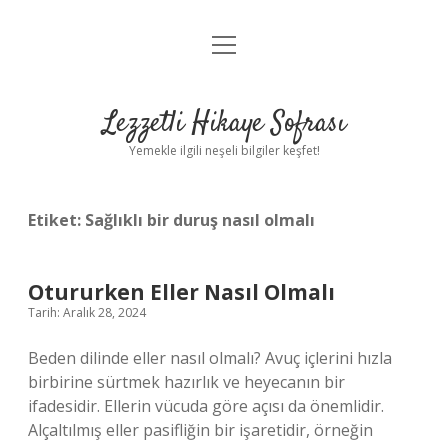
menüyü
Anasayfa
aç
Gizlilik Politikası
Lezzetli Hikaye Sofrası
Yasal Uyarı
Yemekle ilgili neşeli bilgiler keşfet!
Hakkımızda
Etiket:
Sağlıklı bir duruş nasıl olmalı
Otururken Eller Nasıl Olmalı
Tarih: Aralık 28, 2024
Beden dilinde eller nasıl olmalı? Avuç içlerini hızla
birbirine sürtmek hazırlık ve heyecanın bir
ifadesidir. Ellerin vücuda göre açısı da önemlidir.
Alçaltılmış eller pasifliğin bir işaretidir, örneğin