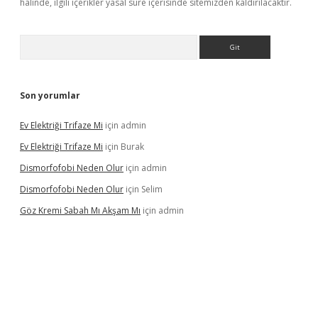
halinde, ilgili içerikler yasal süre içerisinde sitemizden kaldırılacaktır.
Arama
Son yorumlar
Ev Elektriği Trifaze Mi
için
admin
Ev Elektriği Trifaze Mi
için
Burak
Dismorfofobi Neden Olur
için
admin
Dismorfofobi Neden Olur
için
Selim
Göz Kremi Sabah Mı Akşam Mı
için
admin