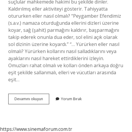
suçlular mahkemede hakimi bu şekilde dinler.
Kaldırılmış eller aktiviteyi gösterir. Tahiyyatta
otururken eller nasıl olmalı? “Peygamber Efendimiz
(s.a.v.) namaza oturduğunda ellerini dizleri üzerine
koyar, sağ (şahit) parmağını kaldırır, başparmağını
takip ederek onunla dua eder, sol elini açık olarak
sol dizinin üzerine koyardı.” “… Yürürken eller nasıl
olmalı? Yürürken kollarını nasıl salladıklarını veya
ayaklarını nasıl hareket ettirdiklerini izleyin.
Omuzları rahat olmalı ve kolları önden arkaya doğru
eşit şekilde sallanmalı, elleri ve vücutları arasında
eşit…
Otururken
Devamını okuyun
Yorum Bırak
Eller
Nasıl
Olmalı
https://www.sinemaforum.com.tr