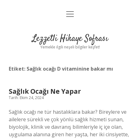
menüyü
Anasayfa
aç
Gizlilik Politikası
Lezzetli Hikaye Sofrası
Yasal Uyarı
Yemekle ilgili neşeli bilgiler keşfet!
Hakkımızda
Etiket:
Sağlık ocağı D vitaminine bakar mı
Sağlık Ocağı Ne Yapar
Tarih: Ekim 24, 2024
Sağlık ocağı ne tür hastalıklara bakar? Bireylere ve
ailelere sürekli ve çok yönlü sağlık hizmeti sunan,
biyolojik, klinik ve davranış bilimleriyle iç içe olan,
uygulama alanına giren her yaşta, her iki cinsiyette,