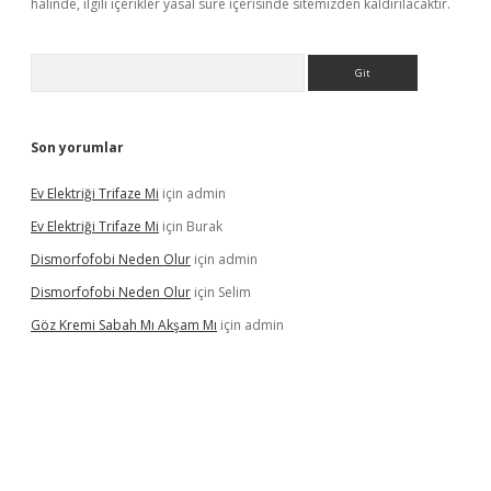
halinde, ilgili içerikler yasal süre içerisinde sitemizden kaldırılacaktır.
Arama
Son yorumlar
Ev Elektriği Trifaze Mi
için
admin
Ev Elektriği Trifaze Mi
için
Burak
Dismorfofobi Neden Olur
için
admin
Dismorfofobi Neden Olur
için
Selim
Göz Kremi Sabah Mı Akşam Mı
için
admin