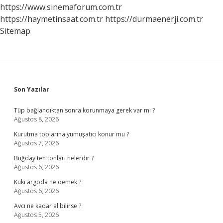
Zamana
https://www.sinemaforum.com.tr
Kadar
https://haymetinsaat.com.tr
https://durmaenerji.com.tr
Kılınabilir
Sitemap
Sidebar
Son Yazılar
Tüp bağlandıktan sonra korunmaya gerek var mı ?
Ağustos 8, 2026
Kurutma toplarına yumuşatıcı konur mu ?
Ağustos 7, 2026
Buğday ten tonları nelerdir ?
Ağustos 6, 2026
Kuki argoda ne demek ?
Ağustos 6, 2026
Avcı ne kadar al bilirse ?
Ağustos 5, 2026