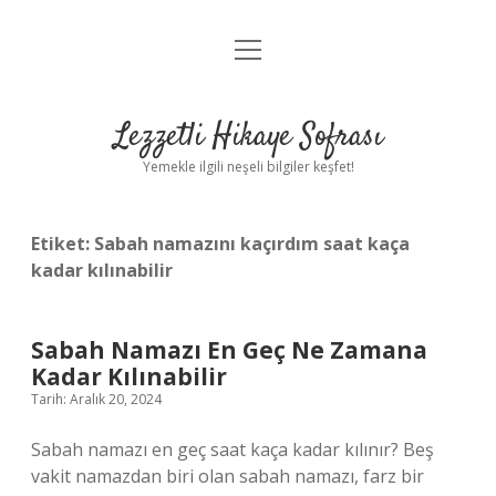
menüyü
Anasayfa
aç
Gizlilik Politikası
Lezzetli Hikaye Sofrası
Yasal Uyarı
Yemekle ilgili neşeli bilgiler keşfet!
Hakkımızda
Etiket:
Sabah namazını kaçırdım saat kaça
kadar kılınabilir
Sabah Namazı En Geç Ne Zamana
Kadar Kılınabilir
Tarih: Aralık 20, 2024
Sabah namazı en geç saat kaça kadar kılınır? Beş
vakit namazdan biri olan sabah namazı, farz bir