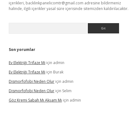
içerikleri,
backlinkpanelicomtr@gmail.com
adresine bildirmeniz
halinde, ilgili içerikler yasal süre içerisinde sitemizden kaldırılacaktır.
Arama
Son yorumlar
Ev Elektriği Trifaze Mi
için
admin
Ev Elektriği Trifaze Mi
için
Burak
Dismorfofobi Neden Olur
için
admin
Dismorfofobi Neden Olur
için
Selim
Göz Kremi Sabah Mı Akşam Mı
için
admin