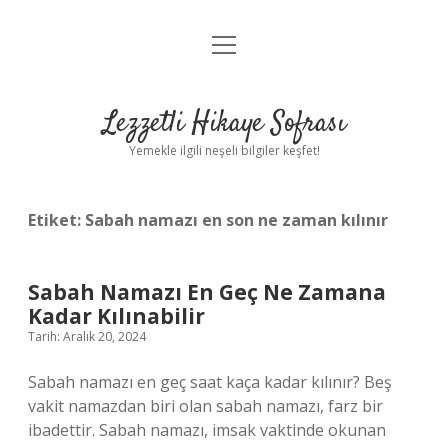
menüyü
Anasayfa
aç
Gizlilik Politikası
Lezzetli Hikaye Sofrası
Yasal Uyarı
Yemekle ilgili neşeli bilgiler keşfet!
Hakkımızda
Etiket:
Sabah namazı en son ne zaman kılınır
Sabah Namazı En Geç Ne Zamana
Kadar Kılınabilir
Tarih: Aralık 20, 2024
Sabah namazı en geç saat kaça kadar kılınır? Beş
vakit namazdan biri olan sabah namazı, farz bir
ibadettir. Sabah namazı, imsak vaktinde okunan