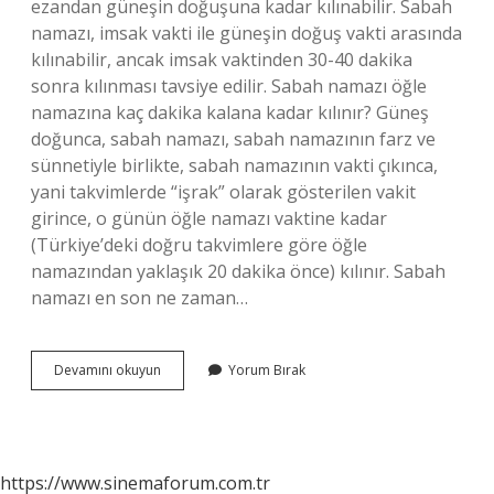
ezandan güneşin doğuşuna kadar kılınabilir. Sabah
namazı, imsak vakti ile güneşin doğuş vakti arasında
kılınabilir, ancak imsak vaktinden 30-40 dakika
sonra kılınması tavsiye edilir. Sabah namazı öğle
namazına kaç dakika kalana kadar kılınır? Güneş
doğunca, sabah namazı, sabah namazının farz ve
sünnetiyle birlikte, sabah namazının vakti çıkınca,
yani takvimlerde “işrak” olarak gösterilen vakit
girince, o günün öğle namazı vaktine kadar
(Türkiye’deki doğru takvimlere göre öğle
namazından yaklaşık 20 dakika önce) kılınır. Sabah
namazı en son ne zaman…
Sabah
Devamını okuyun
Yorum Bırak
Namazı
En
Geç
Ne
Zamana
https://www.sinemaforum.com.tr
Kadar