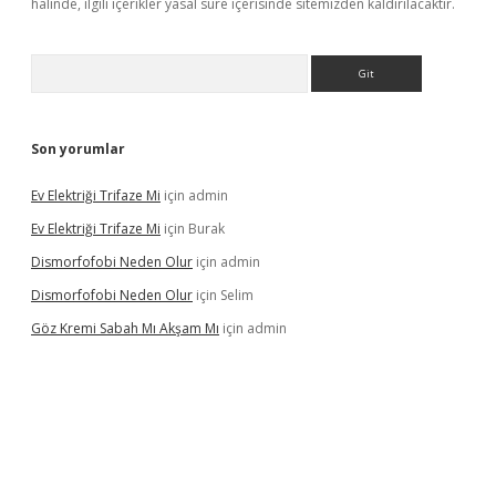
halinde, ilgili içerikler yasal süre içerisinde sitemizden kaldırılacaktır.
Arama
Son yorumlar
Ev Elektriği Trifaze Mi
için
admin
Ev Elektriği Trifaze Mi
için
Burak
Dismorfofobi Neden Olur
için
admin
Dismorfofobi Neden Olur
için
Selim
Göz Kremi Sabah Mı Akşam Mı
için
admin