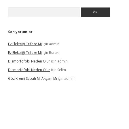
Arama
Son yorumlar
Ev Elektriği Trifaze Mi
için
admin
Ev Elektriği Trifaze Mi
için
Burak
Dismorfofobi Neden Olur
için
admin
Dismorfofobi Neden Olur
için
Selim
Göz Kremi Sabah Mı Akşam Mı
için
admin
t giriş adresi
tulipbett.net