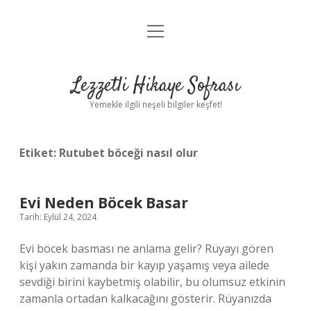
menüyü
Anasayfa
aç
Gizlilik Politikası
Lezzetli Hikaye Sofrası
Yasal Uyarı
Yemekle ilgili neşeli bilgiler keşfet!
Hakkımızda
Etiket:
Rutubet böceği nasıl olur
Evi Neden Böcek Basar
Tarih: Eylül 24, 2024
Evi böcek basması ne anlama gelir? Rüyayı gören
kişi yakın zamanda bir kayıp yaşamış veya ailede
sevdiği birini kaybetmiş olabilir, bu olumsuz etkinin
zamanla ortadan kalkacağını gösterir. Rüyanızda