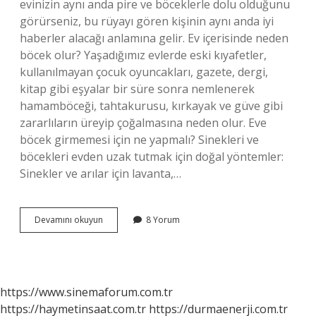
evinizin aynı anda pire ve böceklerle dolu olduğunu
görürseniz, bu rüyayı gören kişinin aynı anda iyi
haberler alacağı anlamına gelir. Ev içerisinde neden
böcek olur? Yaşadığımız evlerde eski kıyafetler,
kullanılmayan çocuk oyuncakları, gazete, dergi,
kitap gibi eşyalar bir süre sonra nemlenerek
hamamböceği, tahtakurusu, kırkayak ve güve gibi
zararlıların üreyip çoğalmasına neden olur. Eve
böcek girmemesi için ne yapmalı? Sinekleri ve
böcekleri evden uzak tutmak için doğal yöntemler:
Sinekler ve arılar için lavanta,…
Evi
Devamını okuyun
8 Yorum
Neden
Böcek
Basar
https://www.sinemaforum.com.tr
https://haymetinsaat.com.tr
https://durmaenerji.com.tr