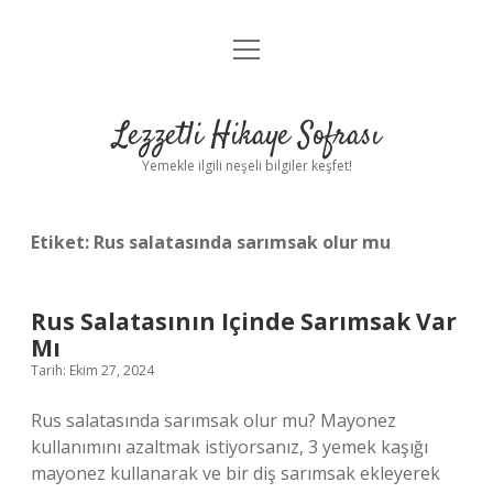
menüyü
Anasayfa
aç
Gizlilik Politikası
Lezzetli Hikaye Sofrası
Yasal Uyarı
Yemekle ilgili neşeli bilgiler keşfet!
Hakkımızda
Etiket:
Rus salatasında sarımsak olur mu
Rus Salatasının Içinde Sarımsak Var
Mı
Tarih: Ekim 27, 2024
Rus salatasında sarımsak olur mu? Mayonez
kullanımını azaltmak istiyorsanız, 3 yemek kaşığı
mayonez kullanarak ve bir diş sarımsak ekleyerek