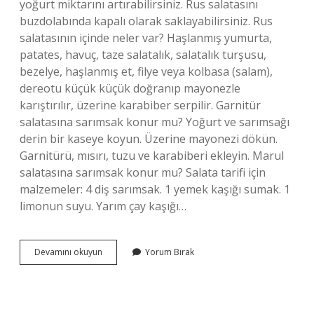
yoğurt miktarını artırabilirsiniz. Rus salatasını
buzdolabında kapalı olarak saklayabilirsiniz. Rus
salatasının içinde neler var? Haşlanmış yumurta,
patates, havuç, taze salatalık, salatalık turşusu,
bezelye, haşlanmış et, filye veya kolbasa (salam),
dereotu küçük küçük doğranıp mayonezle
karıştırılır, üzerine karabiber serpilir. Garnitür
salatasına sarımsak konur mu? Yoğurt ve sarımsağı
derin bir kaseye koyun. Üzerine mayonezi dökün.
Garnitürü, mısırı, tuzu ve karabiberi ekleyin. Marul
salatasına sarımsak konur mu? Salata tarifi için
malzemeler: 4 diş sarımsak. 1 yemek kaşığı sumak. 1
limonun suyu. Yarım çay kaşığı…
Rus
Devamını okuyun
Yorum Bırak
Salatasının
Içinde
Sarımsak
Var