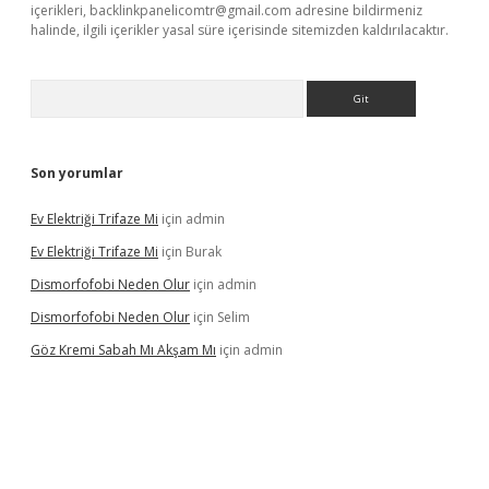
içerikleri,
backlinkpanelicomtr@gmail.com
adresine bildirmeniz
halinde, ilgili içerikler yasal süre içerisinde sitemizden kaldırılacaktır.
Arama
Son yorumlar
Ev Elektriği Trifaze Mi
için
admin
Ev Elektriği Trifaze Mi
için
Burak
Dismorfofobi Neden Olur
için
admin
Dismorfofobi Neden Olur
için
Selim
Göz Kremi Sabah Mı Akşam Mı
için
admin