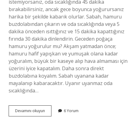
istemiyorsanız, oda sıcaklığında 45 dakika
bırakabilirsiniz, ancak gece boyunca yoğurursanız
harika bir şekilde kabarık olurlar. Sabah, hamuru
buzdolabından çıkarın ve oda sıcaklığında veya 5
dakika önceden ısıttığınız ve 15 dakika kapattığınız
fırında 30 dakika dinlendirin. Geceden poğaça
hamuru yoğurulur mu? Akşam yatmadan önce;
hamuru hafif yapışkan ve yumuşak olana kadar
yoğuralım, büyük bir kaseye alıp hava almaması için
üzerini iyice kapatalım. Daha sonra direkt
buzdolabına koyalım. Sabah uyanana kadar
mayalanıp kabaracaktır. Uyanır uyanmaz oda
sıcaklığında…
Açma
Devamını okuyun
6 Yorum
Hamuru
Ne
Kadar
Bekler