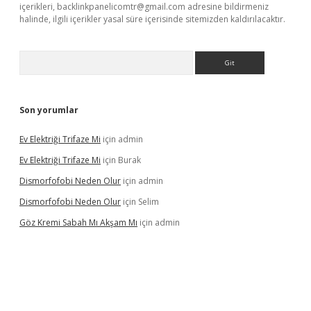
içerikleri,
backlinkpanelicomtr@gmail.com
adresine bildirmeniz
halinde, ilgili içerikler yasal süre içerisinde sitemizden kaldırılacaktır.
Arama
Son yorumlar
Ev Elektriği Trifaze Mi
için
admin
Ev Elektriği Trifaze Mi
için
Burak
Dismorfofobi Neden Olur
için
admin
Dismorfofobi Neden Olur
için
Selim
Göz Kremi Sabah Mı Akşam Mı
için
admin