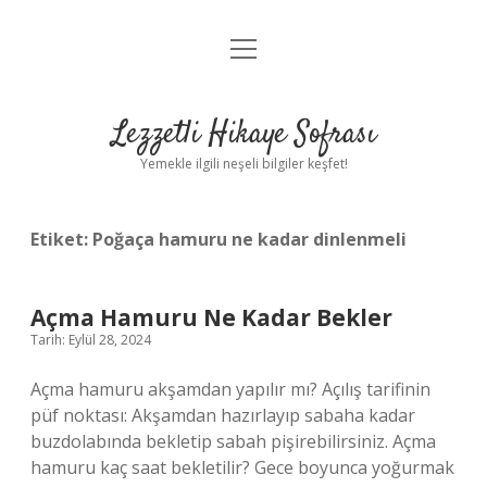
menüyü
Anasayfa
aç
Gizlilik Politikası
Lezzetli Hikaye Sofrası
Yasal Uyarı
Yemekle ilgili neşeli bilgiler keşfet!
Hakkımızda
Etiket:
Poğaça hamuru ne kadar dinlenmeli
Açma Hamuru Ne Kadar Bekler
Tarih: Eylül 28, 2024
Açma hamuru akşamdan yapılır mı? Açılış tarifinin
püf noktası: Akşamdan hazırlayıp sabaha kadar
buzdolabında bekletip sabah pişirebilirsiniz. Açma
hamuru kaç saat bekletilir? Gece boyunca yoğurmak