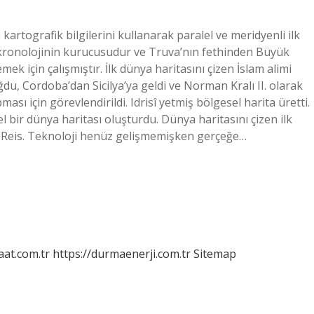
e kartografik bilgilerini kullanarak paralel ve meridyenli ilk
l kronolojinin kurucusudur ve Truva’nın fethinden Büyük
mek için çalışmıştır. İlk dünya haritasını çizen İslam alimi
du, Cordoba’dan Sicilya’ya geldi ve Norman Kralı II. olarak
sı için görevlendirildi. Idrisî yetmiş bölgesel harita üretti.
el bir dünya haritası oluşturdu. Dünya haritasını çizen ilk
iri Reis. Teknoloji henüz gelişmemişken gerçeğe…
aat.com.tr
https://durmaenerji.com.tr
Sitemap