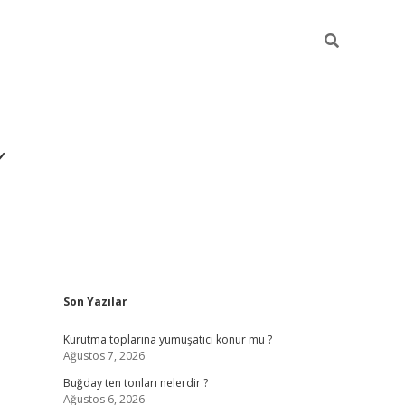
ı
Sidebar
Son Yazılar
hiltonbet giriş a
Kurutma toplarına yumuşatıcı konur mu ?
Ağustos 7, 2026
Buğday ten tonları nelerdir ?
Ağustos 6, 2026