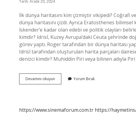
Tarih: Aralık 20, 2024
İlk dünya haritasını kim çizmiştir vikipedi? Coğrafi v
dünya haritasını çizdi. Ayrıca Eratosthenes bilimse
İskender’e kadar olan edebi ve politik olayları belirle
kimdir? Idrisî, Kuzey Avrupa’daki Ceuta şehrinde doğ
görev yaptı. Roger tarafından bir dünya haritası yapma
Idrisî tarafından oluşturulan harita parçaları daires
denizci kimdir? Muhiddin Piri veya bilinen adıyla P
Ilk
Devamını okuyun
Yorum Bırak
Dünya
Haritasını
Kim
Çiz
https://www.sinemaforum.com.tr
https://haymetins