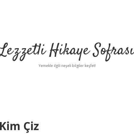
Lezzetli Hikaye Sofras
Yemekle ilgili neşeli bilgiler keşfet!
 Kim Çiz