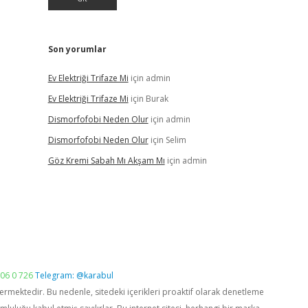
Son yorumlar
Ev Elektriği Trifaze Mi
için
admin
Ev Elektriği Trifaze Mi
için
Burak
Dismorfofobi Neden Olur
için
admin
Dismorfofobi Neden Olur
için
Selim
Göz Kremi Sabah Mı Akşam Mı
için
admin
06 0 726
Telegram: @karabul
vermektedir. Bu nedenle, sitedeki içerikleri proaktif olarak denetleme