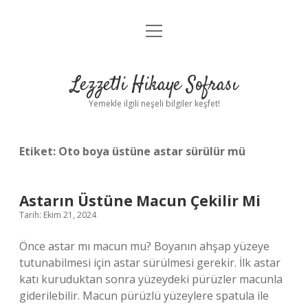
menüyü
Anasayfa
aç
Gizlilik Politikası
Lezzetli Hikaye Sofrası
Yasal Uyarı
Yemekle ilgili neşeli bilgiler keşfet!
Hakkımızda
Etiket:
Oto boya üstüne astar sürülür mü
Astarın Üstüne Macun Çekilir Mi
Tarih: Ekim 21, 2024
Önce astar mı macun mu? Boyanın ahşap yüzeye
tutunabilmesi için astar sürülmesi gerekir. İlk astar
katı kuruduktan sonra yüzeydeki pürüzler macunla
giderilebilir. Macun pürüzlü yüzeylere spatula ile