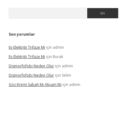
Arama
Son yorumlar
Ev Elektriği Trifaze Mi
için
admin
Ev Elektriği Trifaze Mi
için
Burak
Dismorfofobi Neden Olur
için
admin
Dismorfofobi Neden Olur
için
Selim
Göz Kremi Sabah Mı Akşam Mı
için
admin
et giriş adresi
tulipbett.net