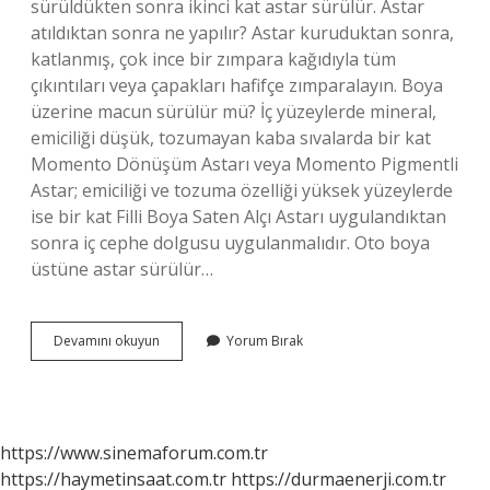
sürüldükten sonra ikinci kat astar sürülür. Astar
atıldıktan sonra ne yapılır? Astar kuruduktan sonra,
katlanmış, çok ince bir zımpara kağıdıyla tüm
çıkıntıları veya çapakları hafifçe zımparalayın. Boya
üzerine macun sürülür mü? İç yüzeylerde mineral,
emiciliği düşük, tozumayan kaba sıvalarda bir kat
Momento Dönüşüm Astarı veya Momento Pigmentli
Astar; emiciliği ve tozuma özelliği yüksek yüzeylerde
ise bir kat Filli Boya Saten Alçı Astarı uygulandıktan
sonra iç cephe dolgusu uygulanmalıdır. Oto boya
üstüne astar sürülür…
Astarın
Devamını okuyun
Yorum Bırak
Üstüne
Macun
Çekilir
Mi
https://www.sinemaforum.com.tr
https://haymetinsaat.com.tr
https://durmaenerji.com.tr