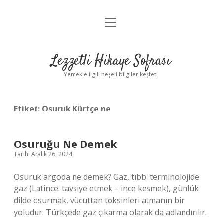
menüyü
Anasayfa
aç
Gizlilik Politikası
Lezzetli Hikaye Sofrası
Yasal Uyarı
Yemekle ilgili neşeli bilgiler keşfet!
Hakkımızda
Etiket:
Osuruk Kürtçe ne
Osuruğu Ne Demek
Tarih: Aralık 26, 2024
Osuruk argoda ne demek? Gaz, tıbbi terminolojide
gaz (Latince: tavsiye etmek – ince kesmek), günlük
dilde osurmak, vücuttan toksinleri atmanın bir
yoludur. Türkçede gaz çıkarma olarak da adlandırılır.