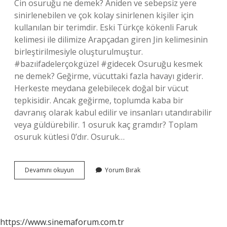
Cin osuruğu ne demek? Aniden ve sebepsiz yere
sinirlenebilen ve çok kolay sinirlenen kişiler için
kullanılan bir terimdir. Eski Türkçe kökenli Faruk
kelimesi ile dilimize Arapçadan giren Jin kelimesinin
birleştirilmesiyle oluşturulmuştur.
#bazıifadelerçokgüzel #gidecek Osuruğu kesmek
ne demek? Geğirme, vücuttaki fazla havayı giderir.
Herkeste meydana gelebilecek doğal bir vücut
tepkisidir. Ancak geğirme, toplumda kaba bir
davranış olarak kabul edilir ve insanları utandırabilir
veya güldürebilir. 1 osuruk kaç gramdır? Toplam
osuruk kütlesi 0’dır. Osuruk…
Osuruğu
Devamını okuyun
Yorum Bırak
Ne
Demek
https://www.sinemaforum.com.tr