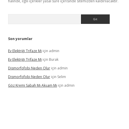
halinde, ilgili içerikler yasal süre içerisinde sitemizden kaldırılacaktır.
Arama
Son yorumlar
Ev Elektriği Trifaze Mi
için
admin
Ev Elektriği Trifaze Mi
için
Burak
Dismorfofobi Neden Olur
için
admin
Dismorfofobi Neden Olur
için
Selim
Göz Kremi Sabah Mı Akşam Mı
için
admin