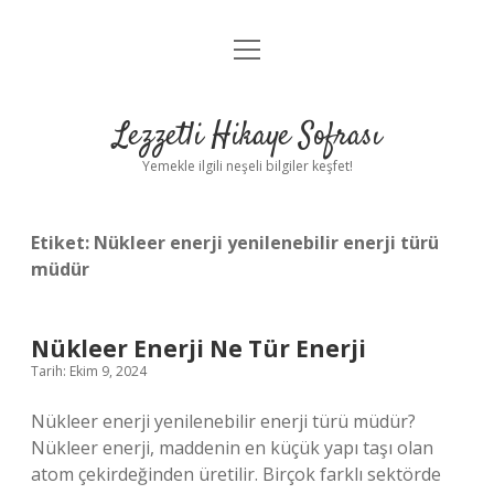
menüyü
Anasayfa
aç
Gizlilik Politikası
Lezzetli Hikaye Sofrası
Yasal Uyarı
Yemekle ilgili neşeli bilgiler keşfet!
Hakkımızda
Etiket:
Nükleer enerji yenilenebilir enerji türü
müdür
Nükleer Enerji Ne Tür Enerji
Tarih: Ekim 9, 2024
Nükleer enerji yenilenebilir enerji türü müdür?
Nükleer enerji, maddenin en küçük yapı taşı olan
atom çekirdeğinden üretilir. Birçok farklı sektörde