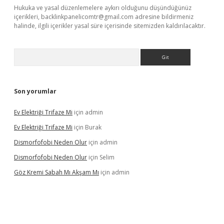
Hukuka ve yasal düzenlemelere aykırı olduğunu düşündüğünüz
içerikleri,
backlinkpanelicomtr@gmail.com
adresine bildirmeniz
halinde, ilgili içerikler yasal süre içerisinde sitemizden kaldırılacaktır.
Arama
Son yorumlar
Ev Elektriği Trifaze Mi
için
admin
Ev Elektriği Trifaze Mi
için
Burak
Dismorfofobi Neden Olur
için
admin
Dismorfofobi Neden Olur
için
Selim
Göz Kremi Sabah Mı Akşam Mı
için
admin