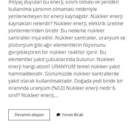
ihtiyaç duyulan bu enerji, sınırlı olması ve yeniden
kullanılma şansının olmaması nedeniyle
yenilenemeyen bir enerji kaynağıdır. Nükleer enerji
kaynakları nelerdir? Nükleer enerji, elektrik üretme
yöntemlerinden biridir. Bu nedenle nükleer
santraller inşa edilir. Nükleer santraller, uranyum ve
plütonyum gibi ağır elementlerin fisyonunu
gerçekleştiren bir nükleer reaktör içerir. Bu
elementler yakıt çubuklarında bulunur. Nükleer
enerji hangi atom? URANYUM temel nükleer yakıt
hammaddesidir. Günümüzde nükleer santrallerde
yakıt olarak kullanılmaktadır. Doğada yedi binde bir
oranında uranyum (%0,0) Nükleer enerji nedir 6.
sınıf? Nükleer enerji,…
Nükleer
Devamını okuyun
Yorum Bırak
Enerji
Ne
Tür