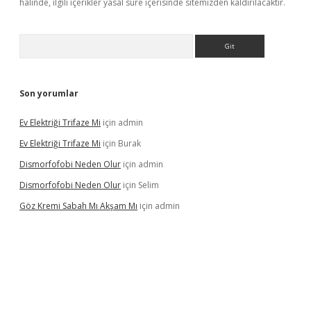
halinde, ilgili içerikler yasal süre içerisinde sitemizden kaldırılacaktır.
Arama
Son yorumlar
Ev Elektriği Trifaze Mi
için
admin
Ev Elektriği Trifaze Mi
için
Burak
Dismorfofobi Neden Olur
için
admin
Dismorfofobi Neden Olur
için
Selim
Göz Kremi Sabah Mı Akşam Mı
için
admin