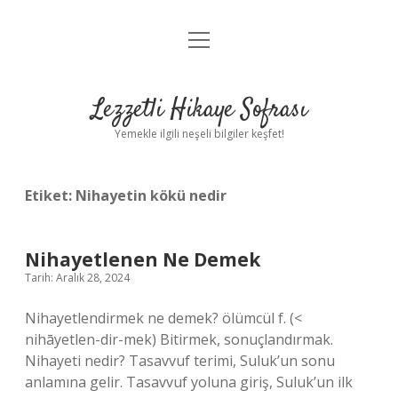
menüyü
Anasayfa
aç
Gizlilik Politikası
Lezzetli Hikaye Sofrası
Yasal Uyarı
Yemekle ilgili neşeli bilgiler keşfet!
Hakkımızda
Etiket:
Nihayetin kökü nedir
Nihayetlenen Ne Demek
Tarih: Aralık 28, 2024
Nihayetlendirmek ne demek? ölümcül f. (<
nihāyetlen-dir-mek) Bitirmek, sonuçlandırmak.
Nihayeti nedir? Tasavvuf terimi, Suluk’un sonu
anlamına gelir. Tasavvuf yoluna giriş, Suluk’un ilk