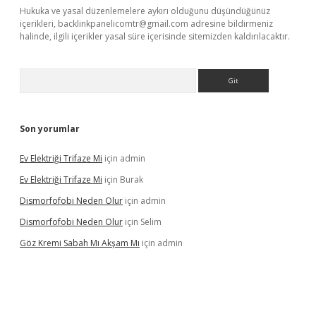
Hukuka ve yasal düzenlemelere aykırı olduğunu düşündüğünüz
içerikleri,
backlinkpanelicomtr@gmail.com
adresine bildirmeniz
halinde, ilgili içerikler yasal süre içerisinde sitemizden kaldırılacaktır.
Arama
Son yorumlar
Ev Elektriği Trifaze Mi
için
admin
Ev Elektriği Trifaze Mi
için
Burak
Dismorfofobi Neden Olur
için
admin
Dismorfofobi Neden Olur
için
Selim
Göz Kremi Sabah Mı Akşam Mı
için
admin