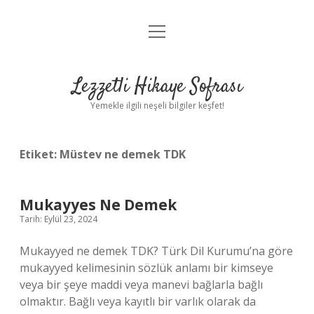
menüyü
Anasayfa
aç
Gizlilik Politikası
Lezzetli Hikaye Sofrası
Yasal Uyarı
Yemekle ilgili neşeli bilgiler keşfet!
Hakkımızda
Etiket:
Müstev ne demek TDK
Mukayyes Ne Demek
Tarih: Eylül 23, 2024
Mukayyed ne demek TDK? Türk Dil Kurumu’na göre
mukayyed kelimesinin sözlük anlamı bir kimseye
veya bir şeye maddi veya manevi bağlarla bağlı
olmaktır. Bağlı veya kayıtlı bir varlık olarak da