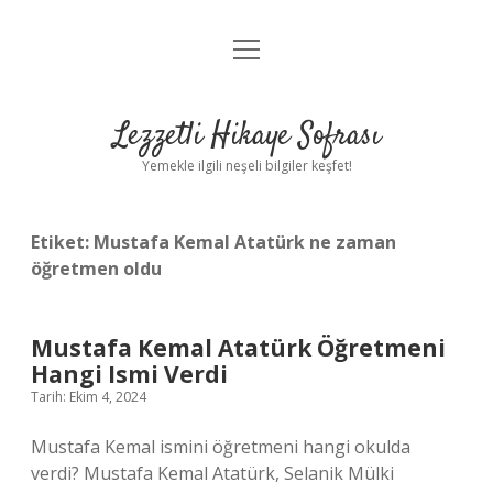
menüyü
Anasayfa
aç
Gizlilik Politikası
Lezzetli Hikaye Sofrası
Yasal Uyarı
Yemekle ilgili neşeli bilgiler keşfet!
Hakkımızda
Etiket:
Mustafa Kemal Atatürk ne zaman
öğretmen oldu
Mustafa Kemal Atatürk Öğretmeni
Hangi Ismi Verdi
Tarih: Ekim 4, 2024
Mustafa Kemal ismini öğretmeni hangi okulda
verdi? Mustafa Kemal Atatürk, Selanik Mülki