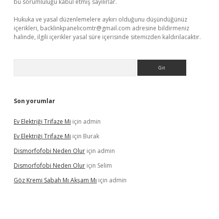
bu sorumluluğu kabul etmiş sayılırlar.
Hukuka ve yasal düzenlemelere aykırı olduğunu düşündüğünüz
içerikleri,
backlinkpanelicomtr@gmail.com
adresine bildirmeniz
halinde, ilgili içerikler yasal süre içerisinde sitemizden kaldırılacaktır.
Arama
Son yorumlar
Ev Elektriği Trifaze Mi
için
admin
Ev Elektriği Trifaze Mi
için
Burak
Dismorfofobi Neden Olur
için
admin
Dismorfofobi Neden Olur
için
Selim
Göz Kremi Sabah Mı Akşam Mı
için
admin