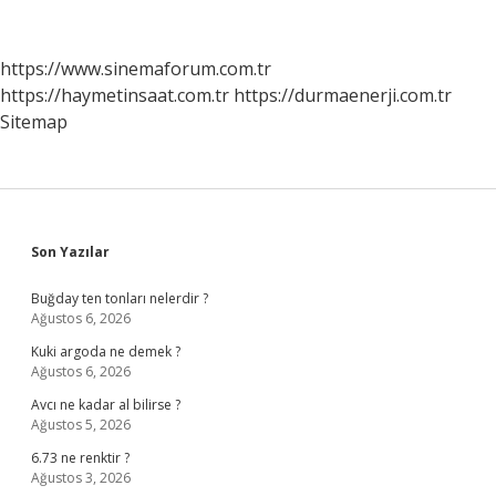
Öğretmeni
Hangi
Ismi
https://www.sinemaforum.com.tr
Verdi
https://haymetinsaat.com.tr
https://durmaenerji.com.tr
Sitemap
Sidebar
Son Yazılar
Buğday ten tonları nelerdir ?
Ağustos 6, 2026
Kuki argoda ne demek ?
Ağustos 6, 2026
Avcı ne kadar al bilirse ?
Ağustos 5, 2026
6.73 ne renktir ?
Ağustos 3, 2026