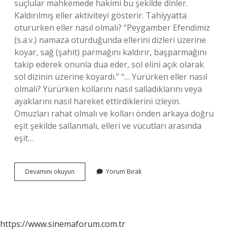
suçlular mahkemede hakimi bu şekilde dinler.
Kaldırılmış eller aktiviteyi gösterir. Tahiyyatta
otururken eller nasıl olmalı? “Peygamber Efendimiz
(s.a.v.) namaza oturduğunda ellerini dizleri üzerine
koyar, sağ (şahit) parmağını kaldırır, başparmağını
takip ederek onunla dua eder, sol elini açık olarak
sol dizinin üzerine koyardı.” “… Yürürken eller nasıl
olmalı? Yürürken kollarını nasıl salladıklarını veya
ayaklarını nasıl hareket ettirdiklerini izleyin.
Omuzları rahat olmalı ve kolları önden arkaya doğru
eşit şekilde sallanmalı, elleri ve vücutları arasında
eşit…
Otururken
Devamını okuyun
Yorum Bırak
Eller
Nasıl
Olmalı
https://www.sinemaforum.com.tr