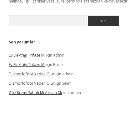
halinde, ilgili içerikler yasal süre içerisinde sitemizden kaldırılacaktır.
Arama
Son yorumlar
Ev Elektriği Trifaze Mi
için
admin
Ev Elektriği Trifaze Mi
için
Burak
Dismorfofobi Neden Olur
için
admin
Dismorfofobi Neden Olur
için
Selim
Göz Kremi Sabah Mı Akşam Mı
için
admin