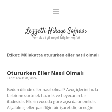
menüyü
Anasayfa
aç
Gizlilik Politikası
Lezzetli Hikaye Sofrası
Yasal Uyarı
Yemekle ilgili neşeli bilgiler keşfet!
Hakkımızda
Etiket:
Mülakatta otururken eller nasıl olmalı
Otururken Eller Nasıl Olmalı
Tarih: Aralık 28, 2024
Beden dilinde eller nasıl olmalı? Avuç içlerini hızla
birbirine sürtmek hazırlık ve heyecanın bir
ifadesidir. Ellerin vücuda göre açısı da önemlidir.
Alçaltılmış eller pasifliğin bir işaretidir, örneğin