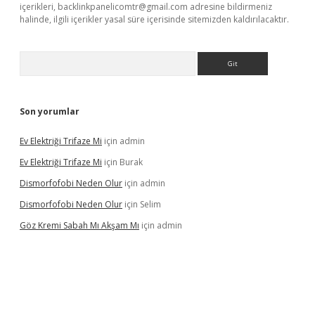
içerikleri,
backlinkpanelicomtr@gmail.com
adresine bildirmeniz
halinde, ilgili içerikler yasal süre içerisinde sitemizden kaldırılacaktır.
Arama
Son yorumlar
Ev Elektriği Trifaze Mi
için
admin
Ev Elektriği Trifaze Mi
için
Burak
Dismorfofobi Neden Olur
için
admin
Dismorfofobi Neden Olur
için
Selim
Göz Kremi Sabah Mı Akşam Mı
için
admin