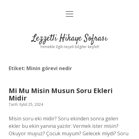
menüyü
Anasayfa
aç
Gizlilik Politikası
Lezzetli Hikaye Sofrası
Yasal Uyarı
Yemekle ilgili neşeli bilgiler keşfet!
Hakkımızda
Etiket:
Minin görevi nedir
Mi Mu Misin Musun Soru Ekleri
Midir
Tarih: Eylül 25, 2024
Misin soru eki midir? Soru ekinden sonra gelen
ekler bu ekin yanına yazılır: Vermek ister misin?
Okuyor muyuz? Çocuk muyum? Gelecek miydi? Soru