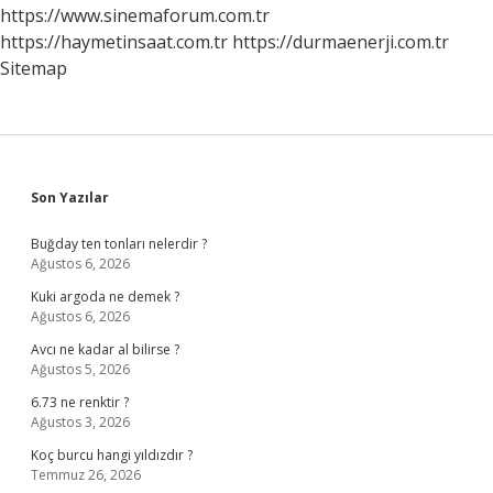
Ekleri
https://www.sinemaforum.com.tr
Midir
https://haymetinsaat.com.tr
https://durmaenerji.com.tr
Sitemap
Sidebar
Son Yazılar
Buğday ten tonları nelerdir ?
Ağustos 6, 2026
Kuki argoda ne demek ?
Ağustos 6, 2026
Avcı ne kadar al bilirse ?
Ağustos 5, 2026
6.73 ne renktir ?
Ağustos 3, 2026
Koç burcu hangi yıldızdır ?
Temmuz 26, 2026