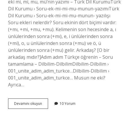
eki mi, mi, mu, mü’nin yazımı – Türk Dil KurumuTürk
Dil Kurumu › Soru-ek-mi-mi-mu-munun-yazımıTürk
Dil Kurumu › Soru-ek-mi-mi-mu-munun- yazılışı
Soru ekleri nelerdir? Soru ekinin dört biçimi vardır:
(+mı, +mi, +mu, +mu). Kelimenin son hecesinde a, ı
ünlülerinden sonra (+mı), e, i ünlülerinden sonra
(+mi), o, u ünlülerinden sonra (+mu) ve ö, ü
ünlülerinden sonra (+mu) gelir. Arkadaş? [O bir
arkadaş mıdır?]Adım adım Türkçe öğrenin – Soru
tamamlama – Dilbilim-DilbilimDilbilim-Dilbilim ›
001_unite_adim_adim_turkce…Dilbilim-Dilbilim ›
001_unite_adim_adim_turkce… Musun ne eki?
Ayrıca…
Mi
Devamını okuyun
10 Yorum
Mu
Misin
Musun
Soru