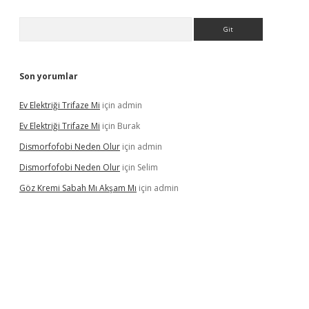
Arama
Son yorumlar
Ev Elektriği Trifaze Mi
için
admin
Ev Elektriği Trifaze Mi
için
Burak
Dismorfofobi Neden Olur
için
admin
Dismorfofobi Neden Olur
için
Selim
Göz Kremi Sabah Mı Akşam Mı
için
admin
t giriş adresi
tulipbett.net