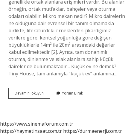
genellikle ortak alanlara erişimleri vardır. Bu alanlar,
örneğin, ortak mutfaklar, bahçeler veya oturma
odaları olabilir. Mikro mekan nedir? Mikro dairelerin
ne olduğuna dair evrensel bir tanım olmamakla
birlikte, literatürdeki örneklerden çıkardığımız
verilere göre, kentsel yoğunluğa göre değişen
büyüklüklerle 14m² ile 20m² arasındaki değerler
kabul edilmektedir [2]. Ayrıca, tam donanımlı
oturma, dinlenme ve ıslak alanlara sahip küçük
daireler de bulunmaktadır… Küçük ev ne demek?
Tiny House, tam anlamıyla “küçük ev” anlamına…
Mikro
Devamını okuyun
Yorum Bırak
Ev
Ne
Demek
https://www.sinemaforum.com.tr
https://haymetinsaat.com.tr
https://durmaenerji.com.tr