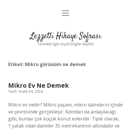
menüyü
Anasayfa
aç
Gizlilik Politikası
Lezzetli Hikaye Sofrası
Yasal Uyarı
Yemekle ilgili neşeli bilgiler keşfet!
Hakkımızda
Etiket:
Mikro görünüm ne demek
Mikro Ev Ne Demek
Tarih: Aralık 24, 2024
Mikro ev nedir? Mikro yaşam, mikro dairelerin içinde
ve çevresinde gerçekleşir. Adından da anlaşılacağı
gibi, bunlar çok küçük konut evleridir. Tipik olarak,
1 yatak odalı daireler 35 metrekarenin altındadır ve