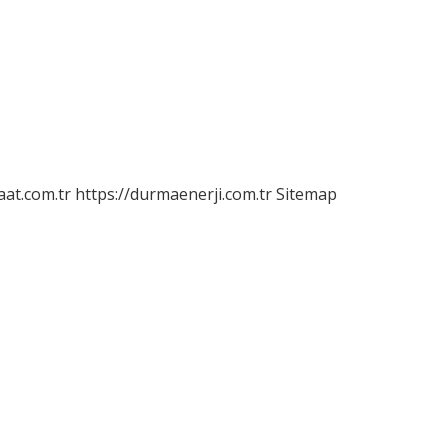
aat.com.tr
https://durmaenerji.com.tr
Sitemap