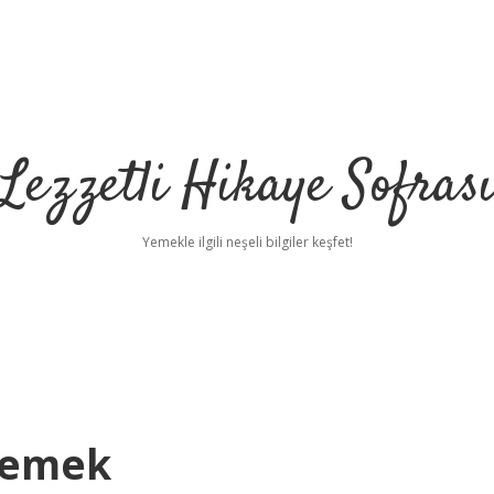
Lezzetli Hikaye Sofras
Yemekle ilgili neşeli bilgiler keşfet!
Demek