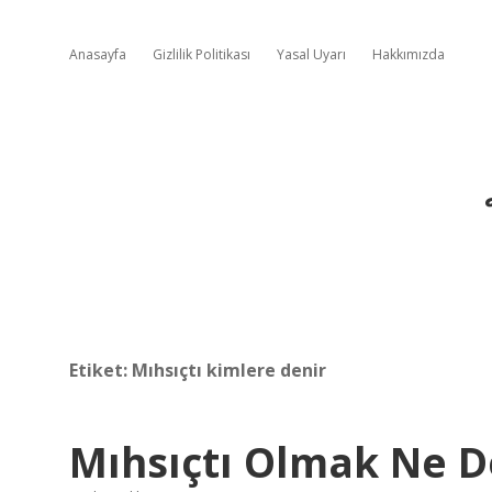
Anasayfa
Gizlilik Politikası
Yasal Uyarı
Hakkımızda
Etiket:
Mıhsıçtı kimlere denir
Mıhsıçtı Olmak Ne 