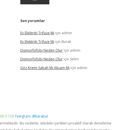
Son yorumlar
Ev Elektriği Trifaze Mi
için
admin
Ev Elektriği Trifaze Mi
için
Burak
Dismorfofobi Neden Olur
için
admin
Dismorfofobi Neden Olur
için
Selim
Göz Kremi Sabah Mı Akşam Mı
için
admin
06 0 726
Telegram: @karabul
vermektedir. Bu nedenle, sitedeki içerikleri proaktif olarak denetleme