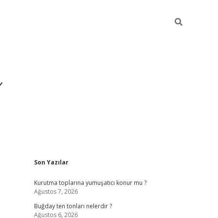
ı
Sidebar
Son Yazılar
hiltonbet giriş a
Kurutma toplarına yumuşatıcı konur mu ?
Ağustos 7, 2026
Buğday ten tonları nelerdir ?
Ağustos 6, 2026