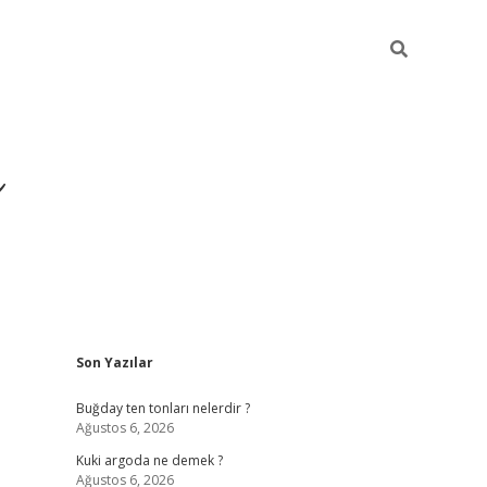
ı
Sidebar
Son Yazılar
hiltonbet giriş a
Buğday ten tonları nelerdir ?
Ağustos 6, 2026
Kuki argoda ne demek ?
Ağustos 6, 2026