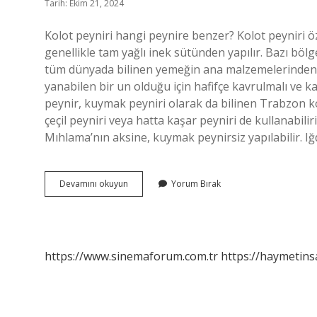
Tarih: Ekim 21, 2024
Kolot peyniri hangi peynire benzer? Kolot peyniri ö
genellikle tam yağlı inek sütünden yapılır. Bazı böl
tüm dünyada bilinen yemeğin ana malzemelerinden bi
yanabilen bir un olduğu için hafifçe kavrulmalı ve ka
peynir, kuymak peyniri olarak da bilinen Trabzon kol
çeçil peyniri veya hatta kaşar peyniri de kullanabil
Mıhlama’nın aksine, kuymak peynirsiz yapılabilir. I
Kolot
Devamını okuyun
Yorum Bırak
Peyniri
Yerine
Hangi
Peynir
Kullanılır
https://www.sinemaforum.com.tr
https://haymetins