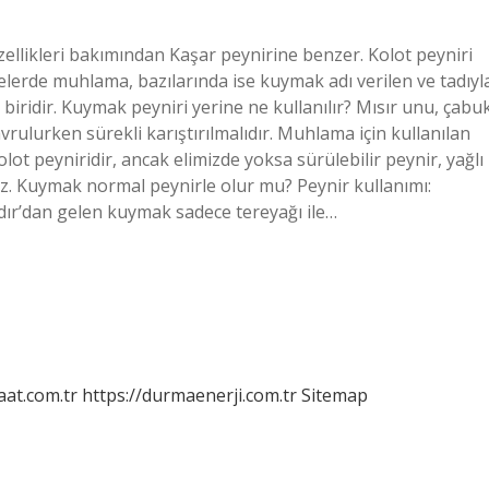
zellikleri bakımından Kaşar peynirine benzer. Kolot peyniri
gelerde muhlama, bazılarında ise kuymak adı verilen ve tadıyl
ridir. Kuymak peyniri yerine ne kullanılır? Mısır unu, çabu
vrulurken sürekli karıştırılmalıdır. Muhlama için kullanılan
ot peyniridir, ancak elimizde yoksa sürülebilir peynir, yağlı
iriz. Kuymak normal peynirle olur mu? Peynir kullanımı:
ğdır’dan gelen kuymak sadece tereyağı ile…
aat.com.tr
https://durmaenerji.com.tr
Sitemap