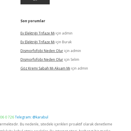
Son yorumlar
Ev Elektriği Trifaze Mi
için
admin
Ev Elektriği Trifaze Mi
için
Burak
Dismorfofobi Neden Olur
için
admin
Dismorfofobi Neden Olur
için
Selim
Göz Kremi Sabah Mı Akşam Mı
için
admin
06 0 726
Telegram: @karabul
vermektedir. Bu nedenle, sitedeki içerikleri proaktif olarak denetleme