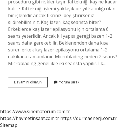
prosedürü gibi riskler taşır. Kıl tekniği kaş ne kadar
kalıcı? Kıl tekniği işlemi yaklaşık bir yıl kalıcılığı olan
bir işlemdir ancak fikrinizi değiştirirseniz
sildirebilirsiniz. Kaş lazeri kaç seansta biter?
Erkeklerde kaş lazer epilasyonu için ortalama 6
seans yeterlidir. Ancak kıl yapısı gereği bazen 1-2
seans daha gerekebilir. Beklenenden daha kısa
süren erkek kaş lazer epilasyonu ortalama 1-2
dakikada tamamlanır. Microblading neden 2 seans?
Microblading genellikle iki seansta yapılır. İlk…
Kalıcı
Devamını okuyun
Yorum Bırak
Kaş
Kaç
Seansta
Biter
https://www.sinemaforum.com.tr
https://haymetinsaat.com.tr
https://durmaenerji.com.tr
Sitemap