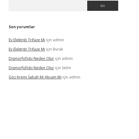
Arama
Son yorumlar
Ev Elektriği Trifaze Mi
için
admin
Ev Elektriği Trifaze Mi
için
Burak
Dismorfofobi Neden Olur
için
admin
Dismorfofobi Neden Olur
için
Selim
Göz Kremi Sabah Mı Akşam Mı
için
admin
t giriş adresi
tulipbett.net