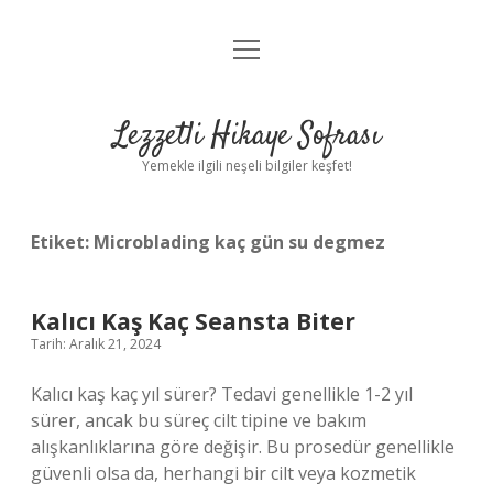
menüyü
Anasayfa
aç
Gizlilik Politikası
Lezzetli Hikaye Sofrası
Yasal Uyarı
Yemekle ilgili neşeli bilgiler keşfet!
Hakkımızda
Etiket:
Microblading kaç gün su degmez
Kalıcı Kaş Kaç Seansta Biter
Tarih: Aralık 21, 2024
Kalıcı kaş kaç yıl sürer? Tedavi genellikle 1-2 yıl
sürer, ancak bu süreç cilt tipine ve bakım
alışkanlıklarına göre değişir. Bu prosedür genellikle
güvenli olsa da, herhangi bir cilt veya kozmetik