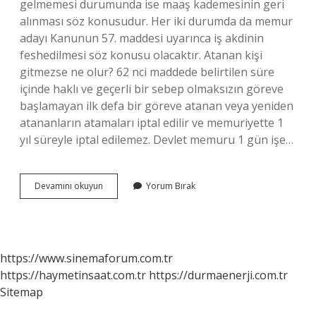
gelmemesi durumunda ise maaş kademesinin geri
alınması söz konusudur. Her iki durumda da memur
adayı Kanunun 57. maddesi uyarınca iş akdinin
feshedilmesi söz konusu olacaktır. Atanan kişi
gitmezse ne olur? 62 nci maddede belirtilen süre
içinde haklı ve geçerli bir sebep olmaksızın göreve
başlamayan ilk defa bir göreve atanan veya yeniden
atananların atamaları iptal edilir ve memuriyette 1
yıl süreyle iptal edilemez. Devlet memuru 1 gün işe…
Atanan
Devamını okuyun
Yorum Bırak
Biri
Gelmezse
Ne
Olur
https://www.sinemaforum.com.tr
https://haymetinsaat.com.tr
https://durmaenerji.com.tr
Sitemap