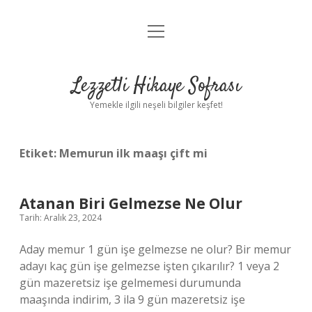
menüyü
Anasayfa
aç
Gizlilik Politikası
Lezzetli Hikaye Sofrası
Yasal Uyarı
Yemekle ilgili neşeli bilgiler keşfet!
Hakkımızda
Etiket:
Memurun ilk maaşı çift mi
Atanan Biri Gelmezse Ne Olur
Tarih: Aralık 23, 2024
Aday memur 1 gün işe gelmezse ne olur? Bir memur
adayı kaç gün işe gelmezse işten çıkarılır? 1 veya 2
gün mazeretsiz işe gelmemesi durumunda
maaşında indirim, 3 ila 9 gün mazeretsiz işe