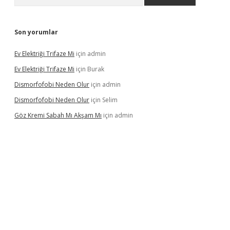
Son yorumlar
Ev Elektriği Trifaze Mi
için
admin
Ev Elektriği Trifaze Mi
için
Burak
Dismorfofobi Neden Olur
için
admin
Dismorfofobi Neden Olur
için
Selim
Göz Kremi Sabah Mı Akşam Mı
için
admin
t giriş adresi
tulipbett.net