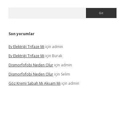
Arama
Son yorumlar
Ev Elektriği Trifaze Mi
için
admin
Ev Elektriği Trifaze Mi
için
Burak
Dismorfofobi Neden Olur
için
admin
Dismorfofobi Neden Olur
için
Selim
Göz Kremi Sabah Mı Akşam Mı
için
admin
et giriş adresi
tulipbett.net