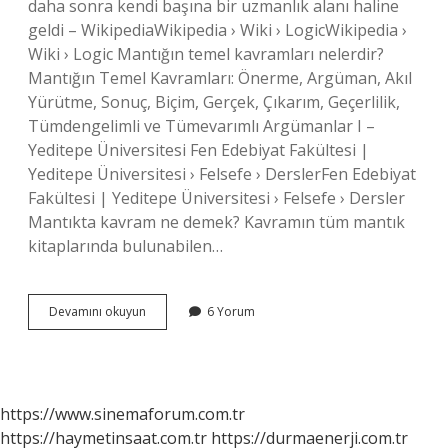
daha sonra kendi başına bir uzmanlık alanı haline
geldi – WikipediaWikipedia › Wiki › LogicWikipedia ›
Wiki › Logic Mantığın temel kavramları nelerdir?
Mantığın Temel Kavramları: Önerme, Argüman, Akıl
Yürütme, Sonuç, Biçim, Gerçek, Çıkarım, Geçerlilik,
Tümdengelimli ve Tümevarımlı Argümanlar I –
Yeditepe Üniversitesi Fen Edebiyat Fakültesi |
Yeditepe Üniversitesi › Felsefe › DerslerFen Edebiyat
Fakültesi | Yeditepe Üniversitesi › Felsefe › Dersler
Mantıkta kavram ne demek? Kavramın tüm mantık
kitaplarında bulunabilen…
Mantık
Devamını okuyun
6 Yorum
Genel
Kavram
Nedir
https://www.sinemaforum.com.tr
https://haymetinsaat.com.tr
https://durmaenerji.com.tr