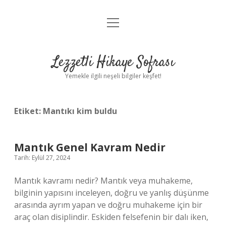
menüyü
Anasayfa
aç
Gizlilik Politikası
Lezzetli Hikaye Sofrası
Yasal Uyarı
Yemekle ilgili neşeli bilgiler keşfet!
Hakkımızda
Etiket:
Mantıkı kim buldu
Mantık Genel Kavram Nedir
Tarih: Eylül 27, 2024
Mantık kavramı nedir? Mantık veya muhakeme,
bilginin yapısını inceleyen, doğru ve yanlış düşünme
arasında ayrım yapan ve doğru muhakeme için bir
araç olan disiplindir. Eskiden felsefenin bir dalı iken,