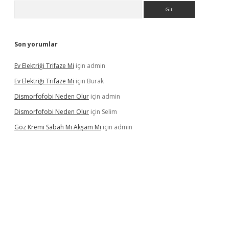
Arama
Son yorumlar
Ev Elektriği Trifaze Mi
için
admin
Ev Elektriği Trifaze Mi
için
Burak
Dismorfofobi Neden Olur
için
admin
Dismorfofobi Neden Olur
için
Selim
Göz Kremi Sabah Mı Akşam Mı
için
admin
t giriş adresi
tulipbett.net