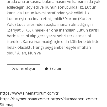
arada ona arkasına bakmamasını ve karısının da yok
edileceğini söyledi ve bunun sonucunda Hz. Lut’un
karısı da Lut’un kavmi tarafından yok edildi. Hz.
Lut’un eşi ona iman etmiş midir? Yorum (Kur’an
Yolu) Lut’a ailesinden başka inanan olmadığı için
(Zâriyat 51/36), melekler ona inandılar. Lut’un karısı
hariç ailesini alıp gece yarısı şehri terk etmesini
istediler. Karısı inanmadığı için o da kâfirlerle birlikte
helak olacaktı. Hangi peygamber eşiyle imtihan
oldu? Allah, Nuh ve…
Hz
Devamını okuyun
6 Yorum
Lut
Eşinden
Ne
Çekti
https://www.sinemaforum.com.tr
https://haymetinsaat.com.tr
https://durmaenerji.com.tr
Sitemap