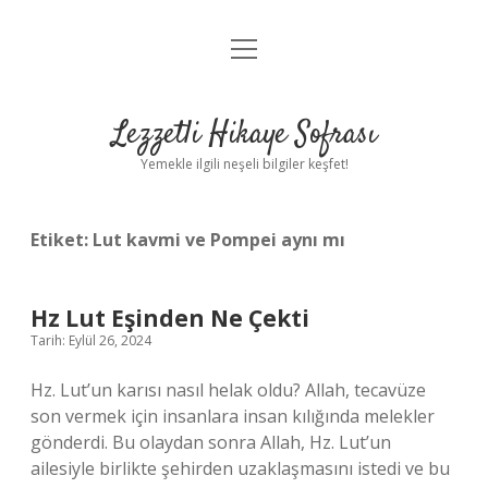
menüyü
Anasayfa
aç
Gizlilik Politikası
Lezzetli Hikaye Sofrası
Yasal Uyarı
Yemekle ilgili neşeli bilgiler keşfet!
Hakkımızda
Etiket:
Lut kavmi ve Pompei aynı mı
Hz Lut Eşinden Ne Çekti
Tarih: Eylül 26, 2024
Hz. Lut’un karısı nasıl helak oldu? Allah, tecavüze
son vermek için insanlara insan kılığında melekler
gönderdi. Bu olaydan sonra Allah, Hz. Lut’un
ailesiyle birlikte şehirden uzaklaşmasını istedi ve bu