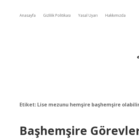
Anasayfa
Gizlilik Politikası
Yasal Uyarı
Hakkımızda
Etiket:
Lise mezunu hemşire başhemşire olabili
Başhemşire Görevler