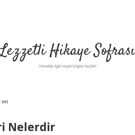
Lezzetli Hikaye Sofras
Yemekle ilgili neşeli bilgiler keşfet!
r mi
i Nelerdir