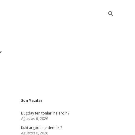
ı
Sidebar
Son Yazılar
hiltonbet giriş a
Buğday ten tonları nelerdir ?
Ağustos 6, 2026
Kuki argoda ne demek ?
Ağustos 6, 2026