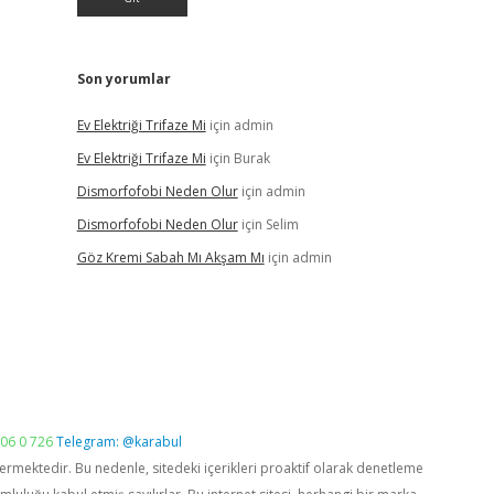
Son yorumlar
Ev Elektriği Trifaze Mi
için
admin
Ev Elektriği Trifaze Mi
için
Burak
Dismorfofobi Neden Olur
için
admin
Dismorfofobi Neden Olur
için
Selim
Göz Kremi Sabah Mı Akşam Mı
için
admin
06 0 726
Telegram: @karabul
vermektedir. Bu nedenle, sitedeki içerikleri proaktif olarak denetleme