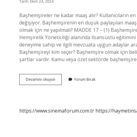
Tarih: Ekim 24, 2024
Başhemşireler ne kadar maaş alır? Kullanıcıların en 
değişiyor. Başhemşirenin en düşük paylaşılan maaşı
olmak için ne yapılmalı? MADDE 17 – (1) Başhemşire
Hemşirelik Yöneticiliği alanında lisansüstü eğitimin
deneyime sahip ve ilgili mevzuata uygun adaylar ar
Başhemşireyi kim seçer? Başhemşire olmak için belir
şartlar vardır. Kamu veya özel sektörde başhemşire ol
Başhemşire
Devamını okuyun
Yorum Bırak
Görevleri
Nelerdir
https://www.sinemaforum.com.tr
https://haymetins