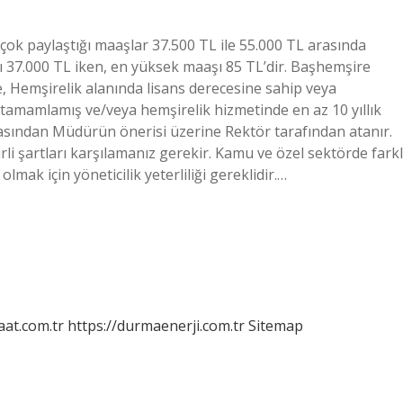
çok paylaştığı maaşlar 37.500 TL ile 55.000 TL arasında
 37.000 TL iken, en yüksek maaşı 85 TL’dir. Başhemşire
, Hemşirelik alanında lisans derecesine sahip veya
i tamamlamış ve/veya hemşirelik hizmetinde en az 10 yıllık
asından Müdürün önerisi üzerine Rektör tarafından atanır.
li şartları karşılamanız gerekir. Kamu ve özel sektörde farkl
mak için yöneticilik yeterliliği gereklidir.…
aat.com.tr
https://durmaenerji.com.tr
Sitemap