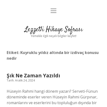
menüyü
Anasayfa
aç
Gizlilik Politikası
Lezzetli Hikaye Sofrası
Yasal Uyarı
Yemekle ilgili neşeli bilgiler keşfet!
Hakkımızda
Etiket:
Kuyruklu yıldız altında bir izdivaç konusu
nedir
Şık Ne Zaman Yazıldı
Tarih: Aralık 24, 2024
Hüseyin Rahmi hangi dönem yazarı? Serveti-Fünun
döneminde eserler veren Hüseyin Rahmi Gürpınar,
romanlarını ve eserlerini bu topluluğun dışında bir