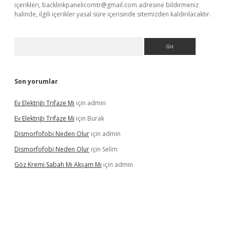
içerikleri,
backlinkpanelicomtr@gmail.com
adresine bildirmeniz
halinde, ilgili içerikler yasal süre içerisinde sitemizden kaldırılacaktır.
Arama
Son yorumlar
Ev Elektriği Trifaze Mi
için
admin
Ev Elektriği Trifaze Mi
için
Burak
Dismorfofobi Neden Olur
için
admin
Dismorfofobi Neden Olur
için
Selim
Göz Kremi Sabah Mı Akşam Mı
için
admin