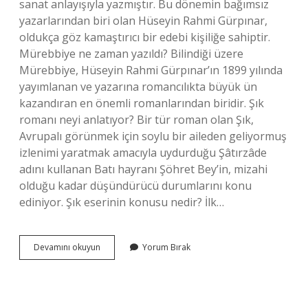
sanat anlayışıyla yazmıştır. Bu dönemin bağımsız
yazarlarından biri olan Hüseyin Rahmi Gürpınar,
oldukça göz kamaştırıcı bir edebi kişiliğe sahiptir.
Mürebbiye ne zaman yazıldı? Bilindiği üzere
Mürebbiye, Hüseyin Rahmi Gürpınar’ın 1899 yılında
yayımlanan ve yazarına romancılıkta büyük ün
kazandıran en önemli romanlarından biridir. Şık
romanı neyi anlatıyor? Bir tür roman olan Şık,
Avrupalı ​​görünmek için soylu bir aileden geliyormuş
izlenimi yaratmak amacıyla uydurduğu Şâtırzâde
adını kullanan Batı hayranı Şöhret Bey’in, mizahi
olduğu kadar düşündürücü durumlarını konu
ediniyor. Şık eserinin konusu nedir? İlk…
Şık
Devamını okuyun
Yorum Bırak
Ne
Zaman
Yazıldı