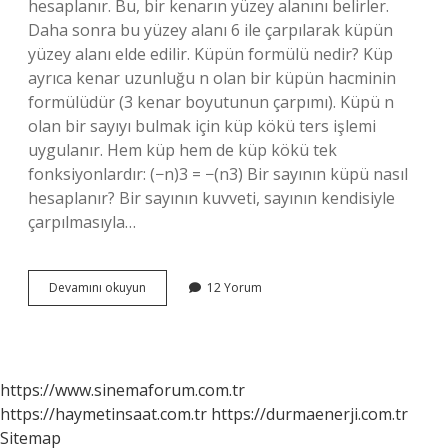
hesaplanır. Bu, bir kenarın yüzey alanını belirler.
Daha sonra bu yüzey alanı 6 ile çarpılarak küpün
yüzey alanı elde edilir. Küpün formülü nedir? Küp
ayrıca kenar uzunluğu n olan bir küpün hacminin
formülüdür (3 kenar boyutunun çarpımı). Küpü n
olan bir sayıyı bulmak için küp kökü ters işlemi
uygulanır. Hem küp hem de küp kökü tek
fonksiyonlardır: (−n)3 = −(n3) Bir sayının küpü nasıl
hesaplanır? Bir sayının kuvveti, sayının kendisiyle
çarpılmasıyla…
Bir
Devamını okuyun
12 Yorum
Küpün
Alanı
Nasıl
Hesaplanır
https://www.sinemaforum.com.tr
https://haymetinsaat.com.tr
https://durmaenerji.com.tr
Sitemap