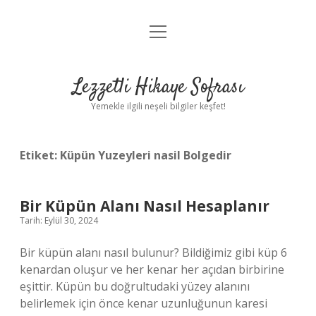
menüyü
Anasayfa
aç
Gizlilik Politikası
Lezzetli Hikaye Sofrası
Yasal Uyarı
Yemekle ilgili neşeli bilgiler keşfet!
Hakkımızda
Etiket:
Küpün Yuzeyleri nasil Bolgedir
Bir Küpün Alanı Nasıl Hesaplanır
Tarih: Eylül 30, 2024
Bir küpün alanı nasıl bulunur? Bildiğimiz gibi küp 6
kenardan oluşur ve her kenar her açıdan birbirine
eşittir. Küpün bu doğrultudaki yüzey alanını
belirlemek için önce kenar uzunluğunun karesi