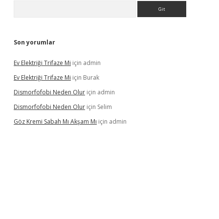
Arama
Son yorumlar
Ev Elektriği Trifaze Mi
için
admin
Ev Elektriği Trifaze Mi
için
Burak
Dismorfofobi Neden Olur
için
admin
Dismorfofobi Neden Olur
için
Selim
Göz Kremi Sabah Mı Akşam Mı
için
admin
t giriş adresi
tulipbett.net