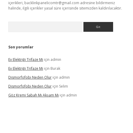
içerikleri,
backlinkpanelicomtr@gmail.com
adresine bildirmeniz
halinde, ilgili içerikler yasal süre içerisinde sitemizden kaldırılacaktır.
Arama
Son yorumlar
Ev Elektriği Trifaze Mi
için
admin
Ev Elektriği Trifaze Mi
için
Burak
Dismorfofobi Neden Olur
için
admin
Dismorfofobi Neden Olur
için
Selim
Göz Kremi Sabah Mı Akşam Mı
için
admin