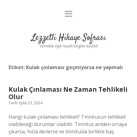
menüyü
Anasayfa
aç
Gizlilik Politikası
Lezzetli Hikaye Sofrası
Yasal Uyarı
Yemekle ilgili neşeli bilgiler keşfet!
Hakkımızda
Etiket:
Kulak çınlaması geçmiyorsa ne yapmalı
Kulak Çınlaması Ne Zaman Tehlikeli
Olur
Tarih: Eylül 23, 2024
Hangi kulak çınlaması tehlikeli? Tinnitusun tehlikeli
olabileceği durumlar olabilir. Tinnitus aniden ortaya
çıkarsa, hızla ilerlerse ve tinnitusla birlikte baş