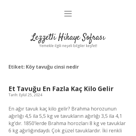
menüyü
Anasayfa
aç
Gizlilik Politikası
Lezzetli Hikaye Sofrası
Yasal Uyarı
Yemekle ilgili neşeli bilgiler keşfet!
Hakkımızda
Etiket:
Köy tavuğu cinsi nedir
Et Tavuğu En Fazla Kaç Kilo Gelir
Tarih: Eylül 25, 2024
En ağır tavuk kaç kilo gelir? Brahma horozunun
ağırlığı 4,5 ila 5,5 kg ve tavukların ağırlığı 3,5 ila 4,1
kg’dır. 1850’lerde Brahma horozları 8 kg ve tavuklar
6 kg ağırlığındaydı. Çok güzel tavuklardır. İki renkli