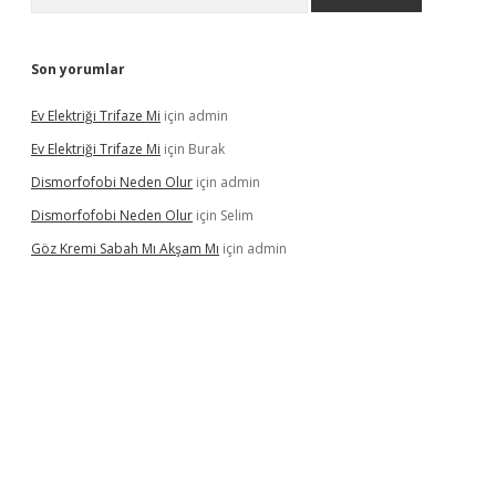
Son yorumlar
Ev Elektriği Trifaze Mi
için
admin
Ev Elektriği Trifaze Mi
için
Burak
Dismorfofobi Neden Olur
için
admin
Dismorfofobi Neden Olur
için
Selim
Göz Kremi Sabah Mı Akşam Mı
için
admin
et giriş adresi
tulipbett.net