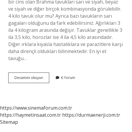
bir cins olan Brahma tavukları sarı ve siyah, beyaz
ve siyah ve diğer birçok kombinasyonda görülebilir.
4 kilo tavuk olur mu? Ayrıca bazı tavukların sarı
gagaları olduğunu da fark edebilirsiniz. Ağırlıkları 3
ila 4 kilogram arasında değişir. Tavuklar genellikle 3
ila 3,5 kilo, horozlar ise 4 ila 4,5 kilo arasındadır.
Diğer ırklara kıyasla hastalıklara ve parazitlere karşı
daha dirençli oldukları bilinmektedir. En iyi et
tavuğu…
Et
Devamını okuyun
6 Yorum
Tavuğu
En
Fazla
Kaç
Kilo
https://www.sinemaforum.com.tr
Gelir
https://haymetinsaat.com.tr
https://durmaenerji.com.tr
Sitemap