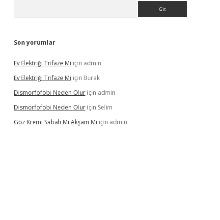
Arama
Son yorumlar
Ev Elektriği Trifaze Mi
için
admin
Ev Elektriği Trifaze Mi
için
Burak
Dismorfofobi Neden Olur
için
admin
Dismorfofobi Neden Olur
için
Selim
Göz Kremi Sabah Mı Akşam Mı
için
admin
t giriş adresi
tulipbett.net