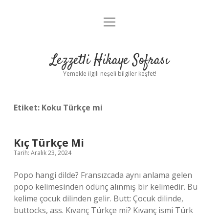
menüyü
Anasayfa
aç
Gizlilik Politikası
Lezzetli Hikaye Sofrası
Yasal Uyarı
Yemekle ilgili neşeli bilgiler keşfet!
Hakkımızda
Etiket:
Koku Türkçe mi
Kıç Türkçe Mi
Tarih: Aralık 23, 2024
Popo hangi dilde? Fransızcada aynı anlama gelen
popo kelimesinden ödünç alınmış bir kelimedir. Bu
kelime çocuk dilinden gelir. Butt: Çocuk dilinde,
buttocks, ass. Kıvanç Türkçe mi? Kıvanç ismi Türk