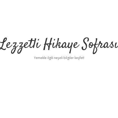
Lezzetli Hikaye Sofras
Yemekle ilgili neşeli bilgiler keşfet!