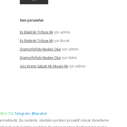
Son yorumlar
Ev Elektriği Trifaze Mi
için
admin
Ev Elektriği Trifaze Mi
için
Burak
Dismorfofobi Neden Olur
için
admin
Dismorfofobi Neden Olur
için
Selim
Göz Kremi Sabah Mı Akşam Mı
için
admin
06 0 726
Telegram: @karabul
vermektedir. Bu nedenle, sitedeki içerikleri proaktif olarak denetleme