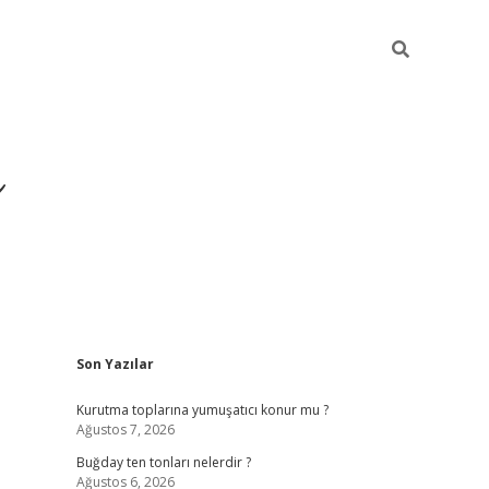
ı
Sidebar
Son Yazılar
hiltonbet giriş ad
Kurutma toplarına yumuşatıcı konur mu ?
Ağustos 7, 2026
Buğday ten tonları nelerdir ?
Ağustos 6, 2026