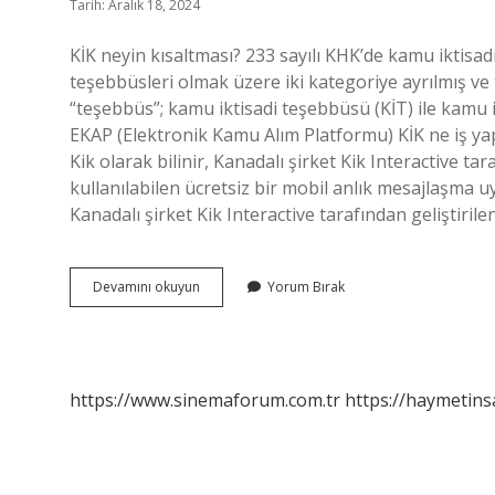
Tarih: Aralık 18, 2024
KİK neyin kısaltması? 233 sayılı KHK’de kamu iktisad
teşebbüsleri olmak üzere iki kategoriye ayrılmış ve 
“teşebbüs”; kamu iktisadi teşebbüsü (KİT) ile kamu i
EKAP (Elektronik Kamu Alım Platformu) KİK ne iş ya
Kik olarak bilinir, Kanadalı şirket Kik Interactive ta
kullanılabilen ücretsiz bir mobil anlık mesajlaşma u
Kanadalı şirket Kik Interactive tarafından geliştiril
Kik
Devamını okuyun
Yorum Bırak
Neyin
Kisaltmasi
https://www.sinemaforum.com.tr
https://haymetins