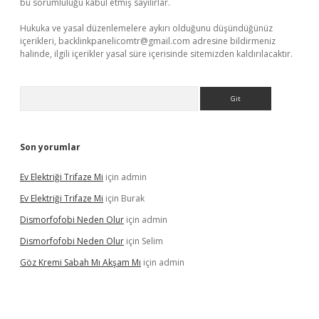
bu sorumluluğu kabul etmiş sayılırlar.
Hukuka ve yasal düzenlemelere aykırı olduğunu düşündüğünüz
içerikleri,
backlinkpanelicomtr@gmail.com
adresine bildirmeniz
halinde, ilgili içerikler yasal süre içerisinde sitemizden kaldırılacaktır.
Arama
Son yorumlar
Ev Elektriği Trifaze Mi
için
admin
Ev Elektriği Trifaze Mi
için
Burak
Dismorfofobi Neden Olur
için
admin
Dismorfofobi Neden Olur
için
Selim
Göz Kremi Sabah Mı Akşam Mı
için
admin