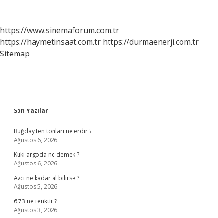
Kaç
Yılında
Çekilmiştir
https://www.sinemaforum.com.tr
https://haymetinsaat.com.tr
https://durmaenerji.com.tr
Sitemap
Sidebar
Son Yazılar
Buğday ten tonları nelerdir ?
Ağustos 6, 2026
Kuki argoda ne demek ?
Ağustos 6, 2026
Avcı ne kadar al bilirse ?
Ağustos 5, 2026
6.73 ne renktir ?
Ağustos 3, 2026