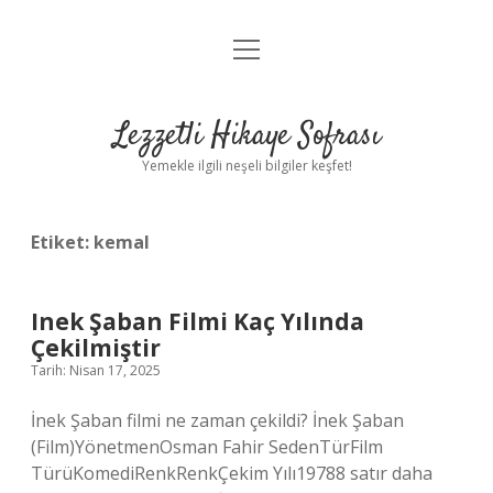
menüyü
Anasayfa
aç
Gizlilik Politikası
Lezzetli Hikaye Sofrası
Yasal Uyarı
Yemekle ilgili neşeli bilgiler keşfet!
Hakkımızda
Etiket:
kemal
Inek Şaban Filmi Kaç Yılında
Çekilmiştir
Tarih: Nisan 17, 2025
İnek Şaban filmi ne zaman çekildi? İnek Şaban
(Film)YönetmenOsman Fahir SedenTürFilm
TürüKomediRenkRenkÇekim Yılı19788 satır daha