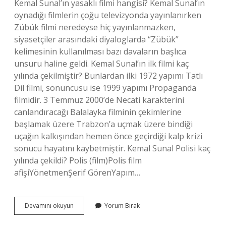
Kemal Sunal’ın yasaklı filmi hangisi? Kemal Sunal’ın
oynadığı filmlerin çoğu televizyonda yayınlanırken
Zübük filmi neredeyse hiç yayınlanmazken,
siyasetçiler arasındaki diyaloglarda “Zübük”
kelimesinin kullanılması bazı davaların başlıca
unsuru haline geldi. Kemal Sunal’ın ilk filmi kaç
yılında çekilmiştir? Bunlardan ilki 1972 yapımı Tatlı
Dil filmi, sonuncusu ise 1999 yapımı Propaganda
filmidir. 3 Temmuz 2000’de Necati karakterini
canlandıracağı Balalayka filminin çekimlerine
başlamak üzere Trabzon’a uçmak üzere bindiği
uçağın kalkışından hemen önce geçirdiği kalp krizi
sonucu hayatını kaybetmiştir. Kemal Sunal Polisi kaç
yılında çekildi? Polis (film)Polis film
afişiYönetmenŞerif GörenYapım…
Inek
Devamını okuyun
Yorum Bırak
Şaban
Filmi