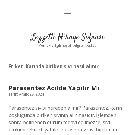
menüyü
Anasayfa
aç
Gizlilik Politikası
Lezzetli Hikaye Sofrası
Yasal Uyarı
Yemekle ilgili neşeli bilgiler keşfet!
Hakkımızda
Etiket:
Karında biriken sıvı nasıl alınır
Parasentez Acilde Yapılır Mı
Tarih: Aralık 28, 2024
Parasentez sıvısı nereden alınır? Parasentez, karın
boşluğunda biriken sıvının alınmasıdır. İşlemden
sonra belirlenen durum tedavi edilmezse, sıvı
birikimi tekrarlayabilir. Parasentez sıvı birikimini