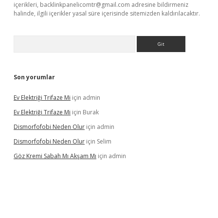
içerikleri,
backlinkpanelicomtr@gmail.com
adresine bildirmeniz
halinde, ilgili içerikler yasal süre içerisinde sitemizden kaldırılacaktır.
Arama
Son yorumlar
Ev Elektriği Trifaze Mi
için
admin
Ev Elektriği Trifaze Mi
için
Burak
Dismorfofobi Neden Olur
için
admin
Dismorfofobi Neden Olur
için
Selim
Göz Kremi Sabah Mı Akşam Mı
için
admin