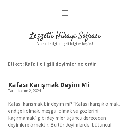
menüyü
Anasayfa
aç
Gizlilik Politikası
Lezzetli Hikaye Sofrası
Yasal Uyarı
Yemekle ilgili neşeli bilgiler keşfet!
Hakkımızda
Etiket:
Kafa ile ilgili deyimler nelerdir
Kafası Karışmak Deyim Mi
Tarih: Kasım 2, 2024
Kafası karışmak bir deyim mi? “Kafası karışık olmak,
endişeli olmak, meşgul olmak ve gözlerini
kaçırmamak” gibi deyimler üçüncü dereceden
deyimlere örnektir. Bu tür deyimlerde, bütüncül