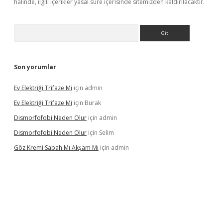
halinde, ilgili içerikler yasal süre içerisinde sitemizden kaldırılacaktır.
Arama
Son yorumlar
Ev Elektriği Trifaze Mi
için
admin
Ev Elektriği Trifaze Mi
için
Burak
Dismorfofobi Neden Olur
için
admin
Dismorfofobi Neden Olur
için
Selim
Göz Kremi Sabah Mı Akşam Mı
için
admin