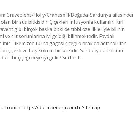
gonium Graveolens/Holly/Cranesbill/Doğada: Sardunya ailesinde
lan bir süs bitkisidir. Çiçekleri infüzyonla kullanılır. Itırlı
ravent gibi birçok başka bitki de tıbbi özellikleriyle bilinir.
 ve cilt sorunlarına iyi geldiği bilinmektedir. Faydalı
unya mı? Ülkemizde turna gagası çiçeği olarak da adlandırılan
n çiçekli ve hoş kokulu bir bitkidir. Sardunya bitkisinin
r. Itır çiçeği neye iyi gelir? Serbest…
aat.com.tr
https://durmaenerji.com.tr
Sitemap