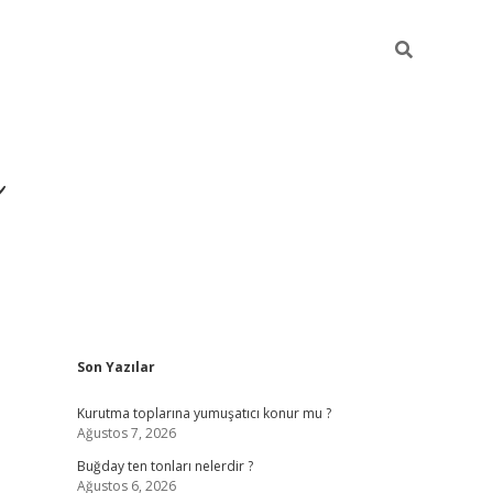
ı
Sidebar
Son Yazılar
hiltonbet giriş a
Kurutma toplarına yumuşatıcı konur mu ?
Ağustos 7, 2026
Buğday ten tonları nelerdir ?
Ağustos 6, 2026