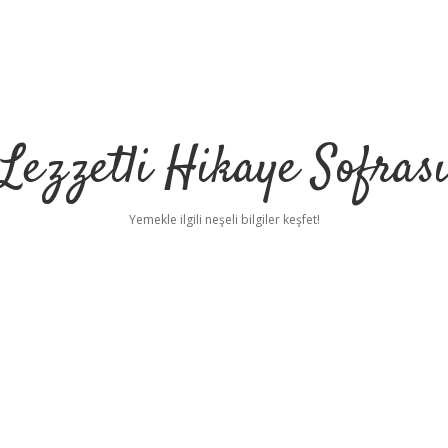
Lezzetli Hikaye Sofras
Yemekle ilgili neşeli bilgiler keşfet!