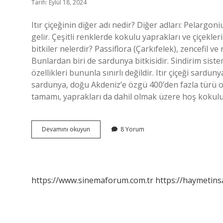
Tarih: Eylül 18, 2024
Itır çiçeğinin diğer adı nedir? Diğer adları: Pelar
gelir. Çeşitli renklerde kokulu yaprakları ve çiçekleri o
bitkiler nelerdir? Passiflora (Çarkıfelek), zencefil ve 
Bunlardan biri de sardunya bitkisidir. Sindirim sistemi
özellikleri bununla sınırlı değildir. Itır çiçeği sard
sardunya, doğu Akdeniz’e özgü 400’den fazla türü ola
tamamı, yaprakları da dahil olmak üzere hoş kokuludu
Itır
Devamını okuyun
8 Yorum
Hangi
Çiçek
https://www.sinemaforum.com.tr
https://haymetins