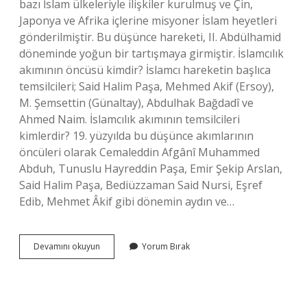
bazı İslam ülkeleriyle ilişkiler kurulmuş ve Çin,
Japonya ve Afrika içlerine misyoner İslam heyetleri
gönderilmiştir. Bu düşünce hareketi, II. Abdülhamid
döneminde yoğun bir tartışmaya girmiştir. İslamcılık
akımının öncüsü kimdir? İslamcı hareketin başlıca
temsilcileri; Said Halim Paşa, Mehmed Akif (Ersoy),
M. Şemsettin (Günaltay), Abdulhak Bağdadî ve
Ahmed Naim. İslamcılık akımının temsilcileri
kimlerdir? 19. yüzyılda bu düşünce akımlarının
öncüleri olarak Cemaleddin Afgânî Muhammed
Abduh, Tunuslu Hayreddin Paşa, Emir Şekip Arslan,
Said Halim Paşa, Bediüzzaman Said Nursi, Eşref
Edib, Mehmet Âkif gibi dönemin aydın ve…
İSlâmcılık
Devamını okuyun
Yorum Bırak
Fikir
Akımı
Hangi
Padişah