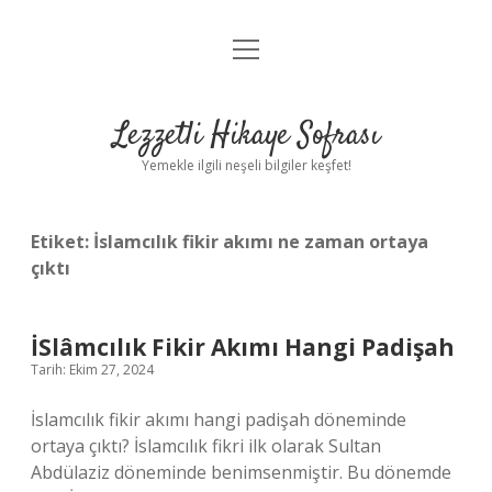
menüyü
Anasayfa
aç
Gizlilik Politikası
Lezzetli Hikaye Sofrası
Yasal Uyarı
Yemekle ilgili neşeli bilgiler keşfet!
Hakkımızda
Etiket:
İslamcılık fikir akımı ne zaman ortaya
çıktı
İSlâmcılık Fikir Akımı Hangi Padişah
Tarih: Ekim 27, 2024
İslamcılık fikir akımı hangi padişah döneminde
ortaya çıktı? İslamcılık fikri ilk olarak Sultan
Abdülaziz döneminde benimsenmiştir. Bu dönemde