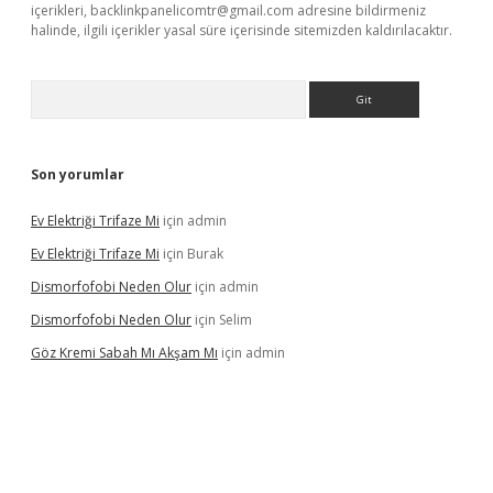
içerikleri,
backlinkpanelicomtr@gmail.com
adresine bildirmeniz
halinde, ilgili içerikler yasal süre içerisinde sitemizden kaldırılacaktır.
Arama
Son yorumlar
Ev Elektriği Trifaze Mi
için
admin
Ev Elektriği Trifaze Mi
için
Burak
Dismorfofobi Neden Olur
için
admin
Dismorfofobi Neden Olur
için
Selim
Göz Kremi Sabah Mı Akşam Mı
için
admin