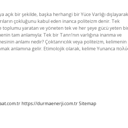
 açık bir şekilde, başka herhangi bir Yüce Varlığı dışlayara
ıların çokluğunu kabul eden inanca politeizm denir. Tek
 ve toplumu yaratan ve yöneten tek ve her şeye gücü yeten bi
menin tam anlamıyla: Tek bir Tanrı’nın varlığına inanma ve
mesinin anlamı nedir? Çoktanrıcılık veya politeizm, kelimenin
nmak anlamına gelir. Etimolojik olarak, kelime Yunanca πολύ
aat.com.tr
https://durmaenerji.com.tr
Sitemap