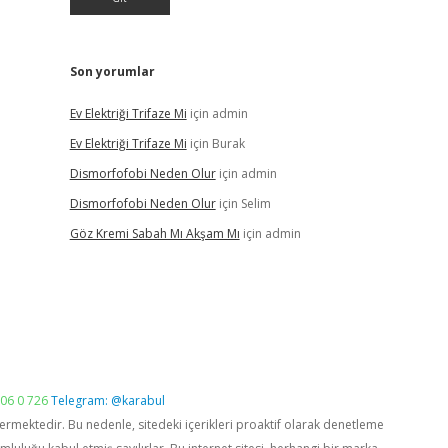
Son yorumlar
Ev Elektriği Trifaze Mi
için
admin
Ev Elektriği Trifaze Mi
için
Burak
Dismorfofobi Neden Olur
için
admin
Dismorfofobi Neden Olur
için
Selim
Göz Kremi Sabah Mı Akşam Mı
için
admin
06 0 726
Telegram: @karabul
vermektedir. Bu nedenle, sitedeki içerikleri proaktif olarak denetleme