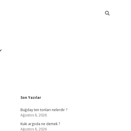
ı
Sidebar
Son Yazılar
hiltonbet giriş a
Buğday ten tonları nelerdir ?
Ağustos 6, 2026
Kuki argoda ne demek ?
Ağustos 6, 2026