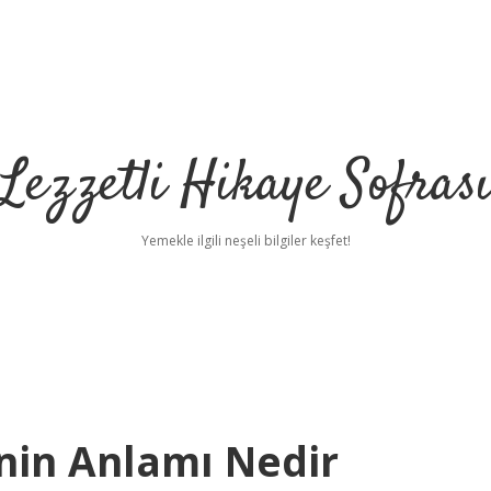
Lezzetli Hikaye Sofras
Yemekle ilgili neşeli bilgiler keşfet!
nin Anlamı Nedir