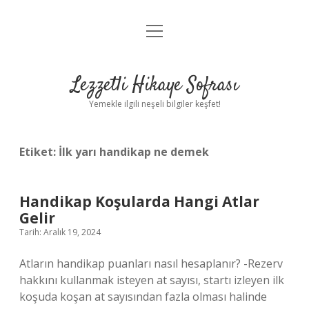
menüyü
Anasayfa
aç
Gizlilik Politikası
Lezzetli Hikaye Sofrası
Yasal Uyarı
Yemekle ilgili neşeli bilgiler keşfet!
Hakkımızda
Etiket:
İlk yarı handikap ne demek
Handikap Koşularda Hangi Atlar
Gelir
Tarih: Aralık 19, 2024
Atların handikap puanları nasıl hesaplanır? -Rezerv
hakkını kullanmak isteyen at sayısı, startı izleyen ilk
koşuda koşan at sayısından fazla olması halinde