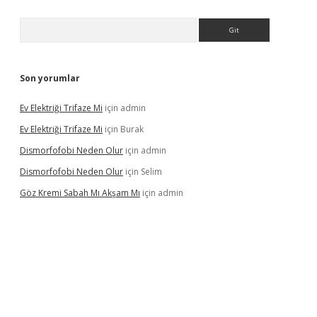
Arama
Son yorumlar
Ev Elektriği Trifaze Mi
için
admin
Ev Elektriği Trifaze Mi
için
Burak
Dismorfofobi Neden Olur
için
admin
Dismorfofobi Neden Olur
için
Selim
Göz Kremi Sabah Mı Akşam Mı
için
admin
et giriş adresi
tulipbett.net