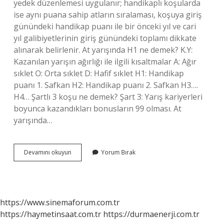
yedek düzenlemesi uygulanır; handikaplı koşularda
ise aynı puana sahip atların sıralaması, koşuya giriş
günündeki handikap puanı ile bir önceki yıl ve cari
yıl galibiyetlerinin giriş günündeki toplamı dikkate
alınarak belirlenir. At yarışında H1 ne demek? K.Y:
Kazanılan yarışın ağırlığı ile ilgili kısaltmalar A: Ağır
sıklet O: Orta sıklet D: Hafif sıklet H1: Handikap
puanı 1. Safkan H2: Handikap puanı 2. Safkan H3….
H4… Şartlı 3 koşu ne demek? Şart 3: Yarış kariyerleri
boyunca kazandıkları bonusların 99 olması. At
yarışında…
Handikap
Devamını okuyun
Yorum Bırak
Koşularda
Hangi
Atlar
Gelir
https://www.sinemaforum.com.tr
https://haymetinsaat.com.tr
https://durmaenerji.com.tr