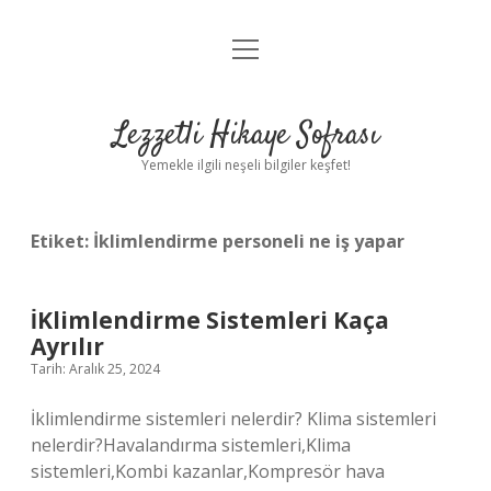
menüyü
Anasayfa
aç
Gizlilik Politikası
Lezzetli Hikaye Sofrası
Yasal Uyarı
Yemekle ilgili neşeli bilgiler keşfet!
Hakkımızda
Etiket:
İklimlendirme personeli ne iş yapar
İKlimlendirme Sistemleri Kaça
Ayrılır
Tarih: Aralık 25, 2024
İklimlendirme sistemleri nelerdir? Klima sistemleri
nelerdir?Havalandırma sistemleri,Klima
sistemleri,Kombi kazanlar,Kompresör hava