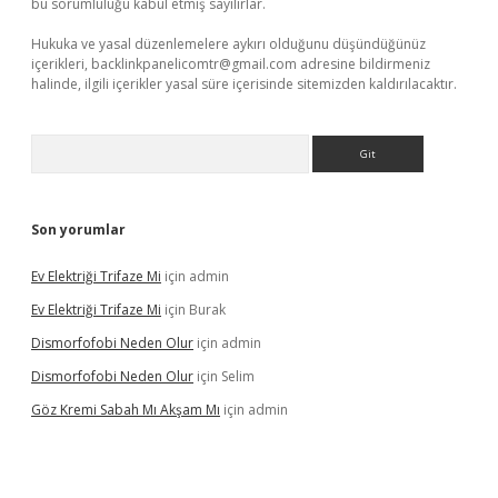
bu sorumluluğu kabul etmiş sayılırlar.
Hukuka ve yasal düzenlemelere aykırı olduğunu düşündüğünüz
içerikleri,
backlinkpanelicomtr@gmail.com
adresine bildirmeniz
halinde, ilgili içerikler yasal süre içerisinde sitemizden kaldırılacaktır.
Arama
Son yorumlar
Ev Elektriği Trifaze Mi
için
admin
Ev Elektriği Trifaze Mi
için
Burak
Dismorfofobi Neden Olur
için
admin
Dismorfofobi Neden Olur
için
Selim
Göz Kremi Sabah Mı Akşam Mı
için
admin