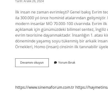
Tarih: Aralık 26, 2024
İlk insan ne zaman evrimleşti? Genel bakış Evrim t
ila 300.000 yıl önce hominid atalarından gelişmiştir. D
modern insanlar MÖ 70.000-100 civarında. Evrim il
açıklamak için günümüzdeki bilimsel sentez, İngiliz d
evrim teorisine dayanmaktadır. İnsanlığın 1. atası k
döneminde yaşamış soyu tükenmiş bir arkaik insan tü
Örnekleri, Homo (insan) cinsinin ilk tanınabilir üyel
Ilk
Devamını okuyun
Yorum Bırak
Insan
Ne
Zaman
Evrimlesti
https://www.sinemaforum.com.tr
https://haymetins