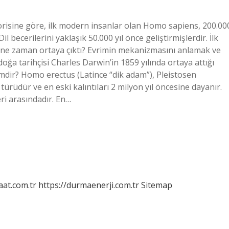
eorisine göre, ilk modern insanlar olan Homo sapiens, 200.00
il becerilerini yaklaşık 50.000 yıl önce geliştirmişlerdir. İlk
k ne zaman ortaya çıktı? Evrimin mekanizmasını anlamak ve
oğa tarihçisi Charles Darwin’in 1859 yılında ortaya attığı
imdir? Homo erectus (Latince “dik adam”), Pleistosen
rüdür ve en eski kalıntıları 2 milyon yıl öncesine dayanır.
eri arasındadır. En…
aat.com.tr
https://durmaenerji.com.tr
Sitemap