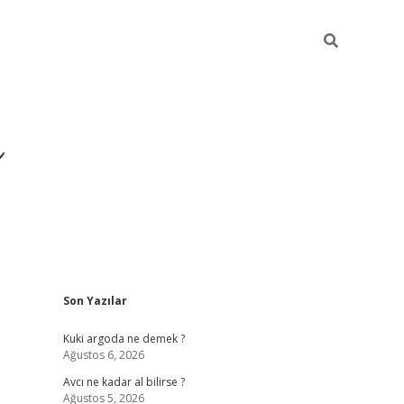
ı
Sidebar
Son Yazılar
hiltonbet giriş a
Kuki argoda ne demek ?
Ağustos 6, 2026
Avcı ne kadar al bilirse ?
Ağustos 5, 2026