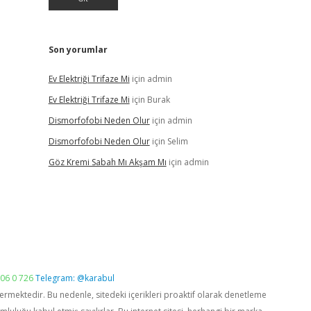
Son yorumlar
Ev Elektriği Trifaze Mi
için
admin
Ev Elektriği Trifaze Mi
için
Burak
Dismorfofobi Neden Olur
için
admin
Dismorfofobi Neden Olur
için
Selim
Göz Kremi Sabah Mı Akşam Mı
için
admin
06 0 726
Telegram: @karabul
vermektedir. Bu nedenle, sitedeki içerikleri proaktif olarak denetleme