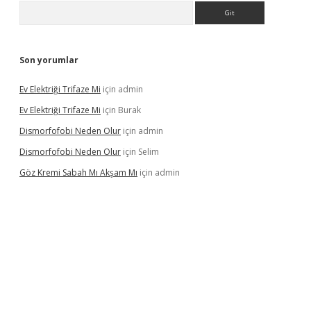
Arama
Son yorumlar
Ev Elektriği Trifaze Mi
için
admin
Ev Elektriği Trifaze Mi
için
Burak
Dismorfofobi Neden Olur
için
admin
Dismorfofobi Neden Olur
için
Selim
Göz Kremi Sabah Mı Akşam Mı
için
admin
et giriş adresi
tulipbett.net