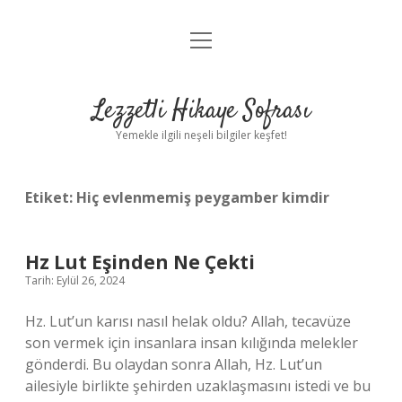
menüyü
Anasayfa
aç
Gizlilik Politikası
Lezzetli Hikaye Sofrası
Yasal Uyarı
Yemekle ilgili neşeli bilgiler keşfet!
Hakkımızda
Etiket:
Hiç evlenmemiş peygamber kimdir
Hz Lut Eşinden Ne Çekti
Tarih: Eylül 26, 2024
Hz. Lut’un karısı nasıl helak oldu? Allah, tecavüze
son vermek için insanlara insan kılığında melekler
gönderdi. Bu olaydan sonra Allah, Hz. Lut’un
ailesiyle birlikte şehirden uzaklaşmasını istedi ve bu