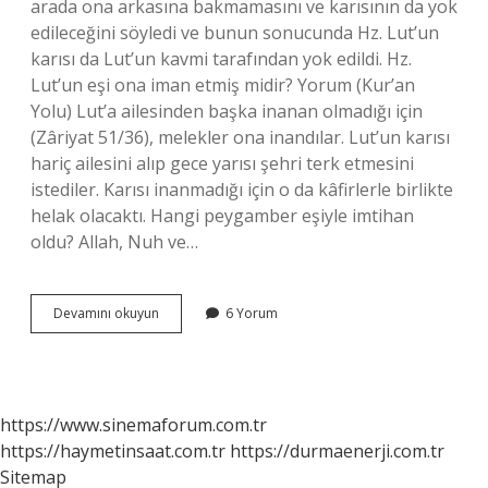
arada ona arkasına bakmamasını ve karısının da yok
edileceğini söyledi ve bunun sonucunda Hz. Lut’un
karısı da Lut’un kavmi tarafından yok edildi. Hz.
Lut’un eşi ona iman etmiş midir? Yorum (Kur’an
Yolu) Lut’a ailesinden başka inanan olmadığı için
(Zâriyat 51/36), melekler ona inandılar. Lut’un karısı
hariç ailesini alıp gece yarısı şehri terk etmesini
istediler. Karısı inanmadığı için o da kâfirlerle birlikte
helak olacaktı. Hangi peygamber eşiyle imtihan
oldu? Allah, Nuh ve…
Hz
Devamını okuyun
6 Yorum
Lut
Eşinden
Ne
Çekti
https://www.sinemaforum.com.tr
https://haymetinsaat.com.tr
https://durmaenerji.com.tr
Sitemap