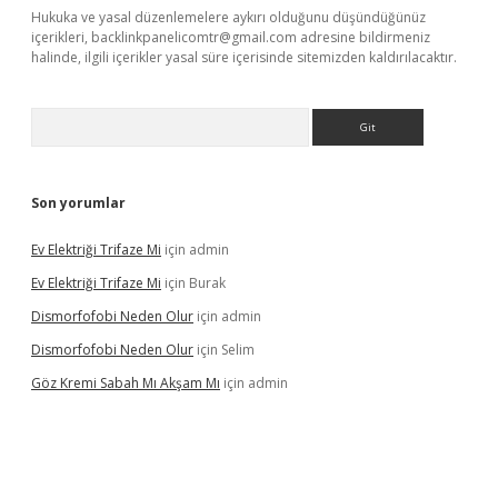
Hukuka ve yasal düzenlemelere aykırı olduğunu düşündüğünüz
içerikleri,
backlinkpanelicomtr@gmail.com
adresine bildirmeniz
halinde, ilgili içerikler yasal süre içerisinde sitemizden kaldırılacaktır.
Arama
Son yorumlar
Ev Elektriği Trifaze Mi
için
admin
Ev Elektriği Trifaze Mi
için
Burak
Dismorfofobi Neden Olur
için
admin
Dismorfofobi Neden Olur
için
Selim
Göz Kremi Sabah Mı Akşam Mı
için
admin