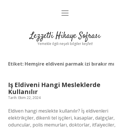
menüyü
Anasayfa
aç
Gizlilik Politikası
Lezzetli Hikaye Sofrası
Yasal Uyarı
Yemekle ilgili neşeli bilgiler keşfet!
Hakkımızda
Etiket:
Hemşire eldiveni parmak izi bırakır mı
Iş Eldiveni Hangi Mesleklerde
Kullanılır
Tarih: Ekim 22, 2024
Eldiven hangi meslekte kullanılır? İş eldivenleri
elektrikçiler, dikenli tel işçileri, kasaplar, dalgıçlar,
oduncular, polis memurları, doktorlar, itfaiyeciler,