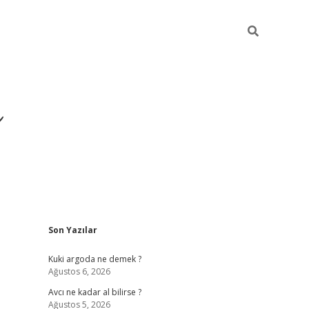
ı
Sidebar
Son Yazılar
hiltonbet giriş ad
Kuki argoda ne demek ?
Ağustos 6, 2026
Avcı ne kadar al bilirse ?
Ağustos 5, 2026