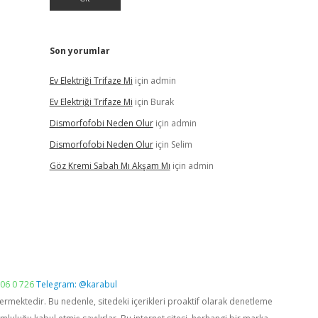
Son yorumlar
Ev Elektriği Trifaze Mi
için
admin
Ev Elektriği Trifaze Mi
için
Burak
Dismorfofobi Neden Olur
için
admin
Dismorfofobi Neden Olur
için
Selim
Göz Kremi Sabah Mı Akşam Mı
için
admin
06 0 726
Telegram: @karabul
vermektedir. Bu nedenle, sitedeki içerikleri proaktif olarak denetleme