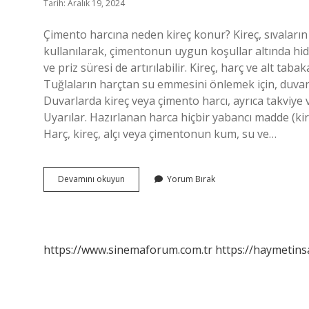
Tarih: Aralık 19, 2024
Çimento harcına neden kireç konur? Kireç, sıvaların 
kullanılarak, çimentonun uygun koşullar altında hid
ve priz süresi de artırılabilir. Kireç, harç ve alt tab
Tuğlaların harçtan su emmesini önlemek için, duvarı
Duvarlarda kireç veya çimento harcı, ayrıca takviye v
Uyarılar. Hazırlanan harca hiçbir yabancı madde (kire
Harç, kireç, alçı veya çimentonun kum, su ve…
Harç
Devamını okuyun
Yorum Bırak
Yapımında
Kireç
Kullanılır
Mı
https://www.sinemaforum.com.tr
https://haymetins