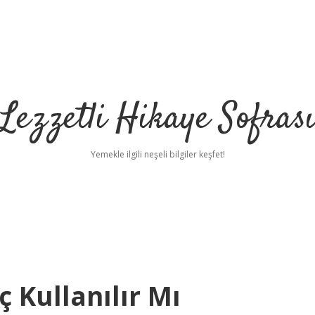
Lezzetli Hikaye Sofras
Yemekle ilgili neşeli bilgiler keşfet!
 Kullanılır Mı