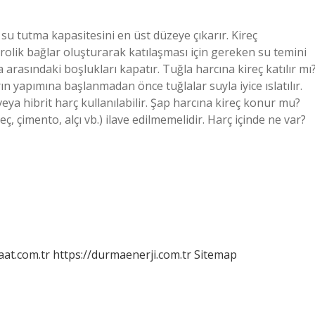
su tutma kapasitesini en üst düzeye çıkarır. Kireç
rolik bağlar oluşturarak katılaşması için gereken su temini
aka arasındaki boşlukları kapatır. Tuğla harcına kireç katılır mı
n yapımına başlanmadan önce tuğlalar suyla iyice ıslatılır.
eya hibrit harç kullanılabilir. Şap harcına kireç konur mu?
ç, çimento, alçı vb.) ilave edilmemelidir. Harç içinde ne var?
aat.com.tr
https://durmaenerji.com.tr
Sitemap