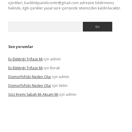
içerikleri,
backlinkpanelicomtr@gmail.com
adresine bildirmeniz
halinde, ilgili içerikler yasal süre içerisinde sitemizden kaldırılacaktır.
Arama
Son yorumlar
Ev Elektriği Trifaze Mi
için
admin
Ev Elektriği Trifaze Mi
için
Burak
Dismorfofobi Neden Olur
için
admin
Dismorfofobi Neden Olur
için
Selim
Göz Kremi Sabah Mı Akşam Mı
için
admin