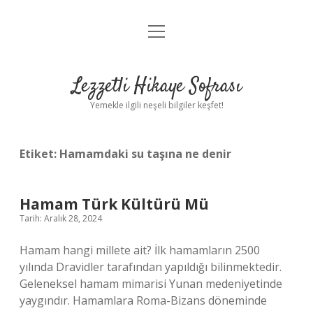
menüyü
Anasayfa
aç
Gizlilik Politikası
Lezzetli Hikaye Sofrası
Yasal Uyarı
Yemekle ilgili neşeli bilgiler keşfet!
Hakkımızda
Etiket:
Hamamdaki su taşına ne denir
Hamam Türk Kültürü Mü
Tarih: Aralık 28, 2024
Hamam hangi millete ait? İlk hamamların 2500
yılında Dravidler tarafından yapıldığı bilinmektedir.
Geleneksel hamam mimarisi Yunan medeniyetinde
yaygındır. Hamamlara Roma-Bizans döneminde