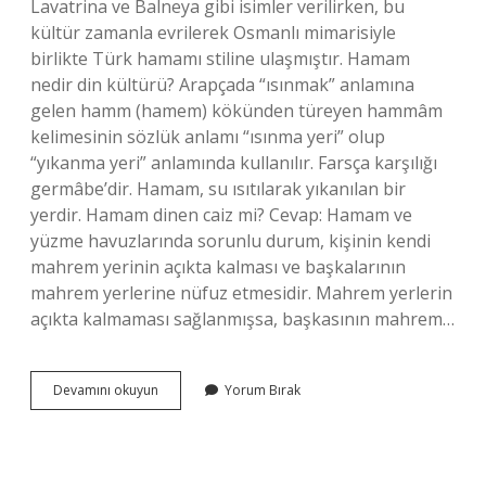
Lavatrina ve Balneya gibi isimler verilirken, bu
kültür zamanla evrilerek Osmanlı mimarisiyle
birlikte Türk hamamı stiline ulaşmıştır. Hamam
nedir din kültürü? Arapçada “ısınmak” anlamına
gelen hamm (hamem) kökünden türeyen hammâm
kelimesinin sözlük anlamı “ısınma yeri” olup
“yıkanma yeri” anlamında kullanılır. Farsça karşılığı
germâbe’dir. Hamam, su ısıtılarak yıkanılan bir
yerdir. Hamam dinen caiz mi? Cevap: Hamam ve
yüzme havuzlarında sorunlu durum, kişinin kendi
mahrem yerinin açıkta kalması ve başkalarının
mahrem yerlerine nüfuz etmesidir. Mahrem yerlerin
açıkta kalmaması sağlanmışsa, başkasının mahrem…
Hamam
Devamını okuyun
Yorum Bırak
Türk
Kültürü
Mü