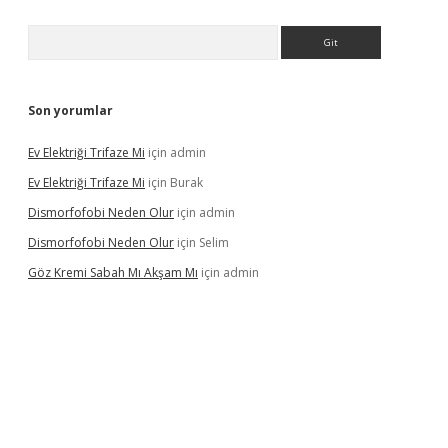
Arama
Son yorumlar
Ev Elektriği Trifaze Mi
için
admin
Ev Elektriği Trifaze Mi
için
Burak
Dismorfofobi Neden Olur
için
admin
Dismorfofobi Neden Olur
için
Selim
Göz Kremi Sabah Mı Akşam Mı
için
admin
et giriş adresi
tulipbett.net