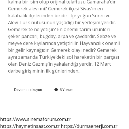
kalma bir isim olup orijinal telaffuzu Gamaraha’dır.
Gemerek alevi mi? Gemerek ilçesi Sivas’ın en
kalabalık ilçelerinden biridir. İlçe yoğun Sünni ve
Alevi Türk nüfusunun yaşadığı bir yerleşim yeridir.
Gemerek’te ne yetişir? En önemli tarım ürünleri
şeker pancarı, buğday, arpa ve çavdardır. Sebze ve
meyve dere kıyılarında yetiştirilir. Hayvancılık önemli
bir gelir kaynağıdır. Gemerek olayı nedir? Gemerek
aynı zamanda Türkiye’deki sol hareketin bir parçası
olan Deniz Gezmiş’in yakalandığı yerdir. 12 Mart
darbe girişiminin ilk günlerinden…
Sivas
Devamını okuyun
6 Yorum
Gemerek
Rakım
Kaç
https://www.sinemaforum.com.tr
https://haymetinsaat.com.tr
https://durmaenerji.com.tr