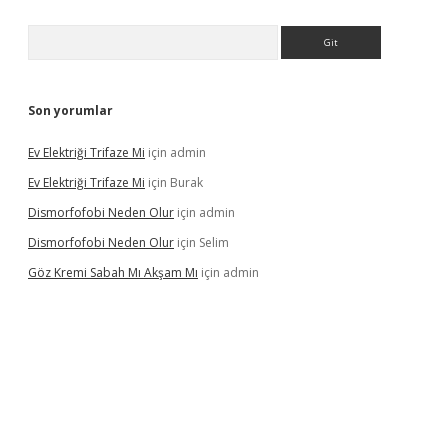
Arama
Son yorumlar
Ev Elektriği Trifaze Mi
için
admin
Ev Elektriği Trifaze Mi
için
Burak
Dismorfofobi Neden Olur
için
admin
Dismorfofobi Neden Olur
için
Selim
Göz Kremi Sabah Mı Akşam Mı
için
admin
t giriş adresi
tulipbett.net