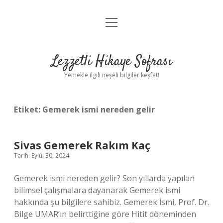
menüyü
Anasayfa
aç
Gizlilik Politikası
Lezzetli Hikaye Sofrası
Yasal Uyarı
Yemekle ilgili neşeli bilgiler keşfet!
Hakkımızda
Etiket:
Gemerek ismi nereden gelir
Sivas Gemerek Rakım Kaç
Tarih: Eylül 30, 2024
Gemerek ismi nereden gelir? Son yıllarda yapılan
bilimsel çalışmalara dayanarak Gemerek ismi
hakkında şu bilgilere sahibiz. Gemerek İsmi, Prof. Dr.
Bilge UMAR’ın belirttiğine göre Hitit döneminden