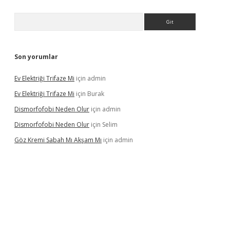
Arama
Son yorumlar
Ev Elektriği Trifaze Mi
için
admin
Ev Elektriği Trifaze Mi
için
Burak
Dismorfofobi Neden Olur
için
admin
Dismorfofobi Neden Olur
için
Selim
Göz Kremi Sabah Mı Akşam Mı
için
admin
et giriş adresi
tulipbett.net