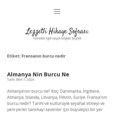
menüyü
Anasayfa
aç
Gizlilik Politikası
Lezzetli Hikaye Sofrası
Yasal Uyarı
Yemekle ilgili neşeli bilgiler keşfet!
Hakkımızda
Etiket:
Fransanın burcu nedir
Almanya Nin Burcu Ne
Tarih: Ekim 1, 2024
Almanya’nın burcu ne? Koç: Danimarka, İngiltere,
Almanya, İzlanda, Litvanya, Filistin, Suriye. Fransa’nın
burcu nedir? Tarihi ve kültürüyle seyahat etmeyi ve
yeni yerler tanımayı sevenler için büyüleyici bir yer