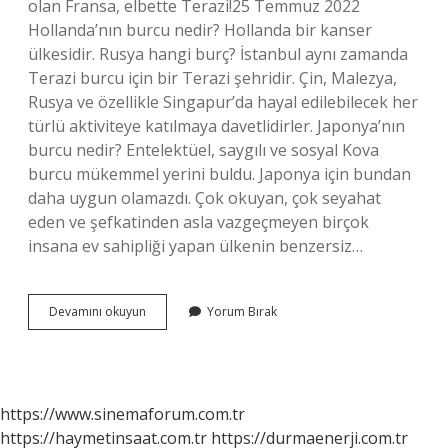
olan Fransa, elbette Terazi!25 Temmuz 2022
Hollanda’nın burcu nedir? Hollanda bir kanser
ülkesidir. Rusya hangi burç? İstanbul aynı zamanda
Terazi burcu için bir Terazi şehridir. Çin, Malezya,
Rusya ve özellikle Singapur’da hayal edilebilecek her
türlü aktiviteye katılmaya davetlidirler. Japonya’nın
burcu nedir? Entelektüel, saygılı ve sosyal Kova
burcu mükemmel yerini buldu. Japonya için bundan
daha uygun olamazdı. Çok okuyan, çok seyahat
eden ve şefkatinden asla vazgeçmeyen birçok
insana ev sahipliği yapan ülkenin benzersiz…
Almanya
Devamını okuyun
Yorum Bırak
Nin
Burcu
Ne
https://www.sinemaforum.com.tr
https://haymetinsaat.com.tr
https://durmaenerji.com.tr