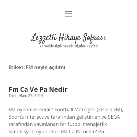
menüyü
Anasayfa
aç
Gizlilik Politikası
Lezzetli Hikaye Sofrası
Yasal Uyarı
Yemekle ilgili neşeli bilgiler keşfet!
Hakkımızda
Etiket:
FM neyin açılımı
Fm Ca Ve Pa Nedir
Tarih: Ekim 27, 2024
FM oynamak nedir? Football Manager (kısaca FM),
Sports Interactive tarafından geliştirilen ve SEGA
tarafından yayınlanan bir futbol menajerlik
simülasyon oyunudur. FM Ca Pa nedir? Pa: