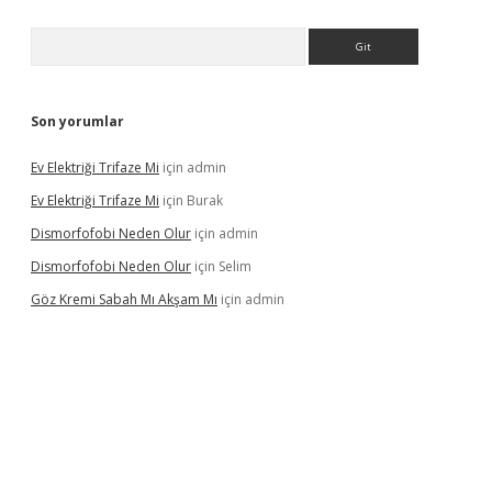
Arama
Son yorumlar
Ev Elektriği Trifaze Mi
için
admin
Ev Elektriği Trifaze Mi
için
Burak
Dismorfofobi Neden Olur
için
admin
Dismorfofobi Neden Olur
için
Selim
Göz Kremi Sabah Mı Akşam Mı
için
admin
t giriş adresi
tulipbett.net