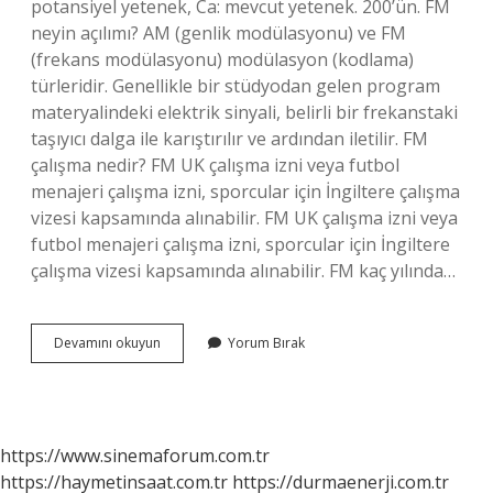
potansiyel yetenek, Ca: mevcut yetenek. 200’ün. FM
neyin açılımı? AM (genlik modülasyonu) ve FM
(frekans modülasyonu) modülasyon (kodlama)
türleridir. Genellikle bir stüdyodan gelen program
materyalindeki elektrik sinyali, belirli bir frekanstaki
taşıyıcı dalga ile karıştırılır ve ardından iletilir. FM
çalışma nedir? FM UK çalışma izni veya futbol
menajeri çalışma izni, sporcular için İngiltere çalışma
vizesi kapsamında alınabilir. FM UK çalışma izni veya
futbol menajeri çalışma izni, sporcular için İngiltere
çalışma vizesi kapsamında alınabilir. FM kaç yılında…
Fm
Devamını okuyun
Yorum Bırak
Ca
Ve
Pa
Nedir
https://www.sinemaforum.com.tr
https://haymetinsaat.com.tr
https://durmaenerji.com.tr