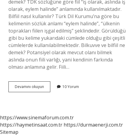
demek? TDK sözlüğüne göre fiil “iş olarak, aslında iş
olarak, eylem halinde” anlamında kullanılmaktadır.
Bilfiil nasıl kullanılır? Türk Dil Kurumu’na göre bu
kelimenin sözlük anlamı “eylem halinde”, “ülkenin
toprakları fiilen işgal edilmiş” şeklindedir. Görüldüğü
gibi bu kelime yukarıdaki cümlede olduğu gibi çeşitli
cümlelerde kullanılabilmektedir. Bilkuvve ve bilfiil ne
demek? Potansiyel olarak mevcut olanı bilmek
aslında onun fiili varlığı, yani kendinin farkında
olması anlamına gelir. Fiili…
Bilfiil
Devamını okuyun
10 Yorum
Çalışan
Ne
Demek
https://www.sinemaforum.com.tr
https://haymetinsaat.com.tr
https://durmaenerji.com.tr
Sitemap