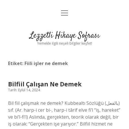
menüyü
Anasayfa
aç
Gizlilik Politikası
Lezzetli Hikaye Sofrası
Yasal Uyarı
Yemekle ilgili neşeli bilgiler keşfet!
Hakkımızda
Etiket:
Fiili işler ne demek
Bilfiil Çalışan Ne Demek
Tarih: Eylül 14, 2024
Bil fiil çalışmak ne demek? Kubbealtı Sözlüğü (ﺑﺎﻟﻔﻌﻞ)
sıf. (Ar. harp-i cer bi-, harp-i târif elve fi’l “iş, hareket”
ve bi’l-fi’l) Aslında, gerçekten, teorik olarak değil, bir
iş olarak: “Gerçekten işe yarıyor.” Bilfiil hizmet ne