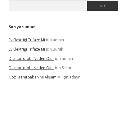
Arama
Son yorumlar
Ev Elektriği Trifaze Mi
için
admin
Ev Elektriği Trifaze Mi
için
Burak
Dismorfofobi Neden Olur
için
admin
Dismorfofobi Neden Olur
için
Selim
Göz Kremi Sabah Mı Akşam Mı
için
admin
t giriş adresi
tulipbett.net